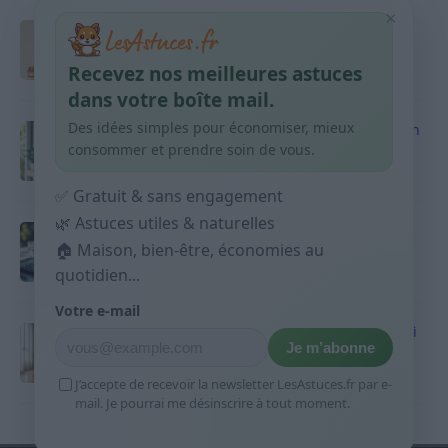
×
Taches pigmentaires : routine simple +
habitudes qui aident
Recevez nos meilleures astuces
9 avril 2026
dans votre boîte mail.
Des idées simples pour économiser, mieux
Produits ménagers : comment économiser en
courses sans acheter 10 sprays
consommer et prendre soin de vous.
9 avril 2026
✅ Gratuit & sans engagement
🌿 Astuces utiles & naturelles
Budget mensuel : méthode rapide pour
🏠 Maison, bien-être, économies au
répartir son salaire dès le jour de paie
quotidien...
9 avril 2026
Votre e-mail
Sport 10 minutes par jour est-ce utile et quoi
Je m’abonne
faire
9 avril 2026
J’accepte de recevoir la newsletter LesAstuces.fr par e-
mail. Je pourrai me désinscrire à tout moment.