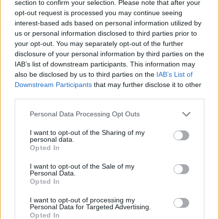
section to confirm your selection. Please note that after your
opt-out request is processed you may continue seeing
Investissez dans des produits de qualité, issus de
interest-based ads based on personal information utilized by
marques bio ou éthiques, pour garantir leur efficacité
us or personal information disclosed to third parties prior to
et leur respect de la peau. La durabilité de ces
your opt-out. You may separately opt-out of the further
disclosure of your personal information by third parties on the
produits compense souvent leur coût initial plus
IAB’s list of downstream participants. This information may
élevé.
also be disclosed by us to third parties on the
IAB’s List of
Downstream Participants
that may further disclose it to other
Adopter une routine cohérente
third parties.
Une fois votre sélection faite, appliquez ces soins de
Personal Data Processing Opt Outs
manière régulière, matin et soir si nécessaire. La
I want to opt-out of the Sharing of my
constance est la clé pour obtenir de bons résultats
personal data.
avec peu de produits.
Opted In
I want to opt-out of the Sale of my
Exemples concrets de routines
Personal Data.
minimalistes
Opted In
I want to opt-out of processing my
Routine pour peau sensible ou réactive
Personal Data for Targeted Advertising.
Opted In