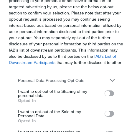
Divisibilité
processing of your personal or sensitive information for
targeted advertising by us, please use the below opt-out
section to confirm your selection. Please note that after your
Si, à tout moment, l’une des dispositions énoncées
opt-out request is processed you may continue seeing
dans le présent document est jugée incompatible ou
interest-based ads based on personal information utilized by
invalide en vertu des lois applicables, ces dispositions
us or personal information disclosed to third parties prior to
seront considérées comme nulles et seront retirées
your opt-out. You may separately opt-out of the further
du présent document. Toutes les autres dispositions
disclosure of your personal information by third parties on the
IAB’s list of downstream participants. This information may
ne seront pas touchées par les lois et le reste du
also be disclosed by us to third parties on the
IAB’s List of
document sera toujours considéré comme valide.
Downstream Participants
that may further disclose it to other
third parties.
Modifications
Personal Data Processing Opt Outs
Ces conditions générales peuvent être modifiées de
I want to opt-out of the Sharing of my
temps à autre afin de maintenir le respect de la loi et
personal data.
de refléter tout changement à la façon dont nous
Opted In
gérons notre site et la façon dont nous nous
I want to opt-out of the Sale of my
attendons à ce que les utilisateurs se comportent sur
Personal Data.
Opted In
notre site. Nous recommandons à nos utilisateurs de
vérifier ces conditions générales de temps à autre