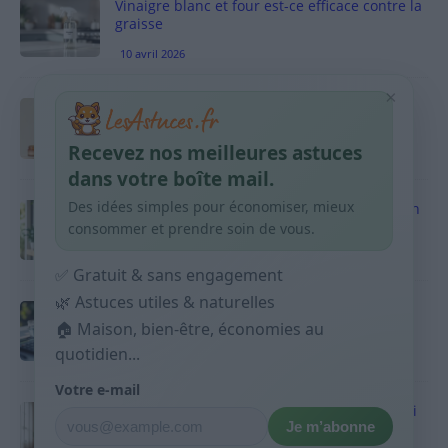
Vinaigre blanc et four est-ce efficace contre la
graisse
10 avril 2026
×
Taches pigmentaires : routine simple +
habitudes qui aident
Recevez nos meilleures astuces
9 avril 2026
dans votre boîte mail.
Des idées simples pour économiser, mieux
Produits ménagers : comment économiser en
courses sans acheter 10 sprays
consommer et prendre soin de vous.
9 avril 2026
✅ Gratuit & sans engagement
🌿 Astuces utiles & naturelles
Budget mensuel : méthode rapide pour
répartir son salaire dès le jour de paie
🏠 Maison, bien-être, économies au
quotidien...
9 avril 2026
Votre e-mail
Sport 10 minutes par jour est-ce utile et quoi
Je m’abonne
faire