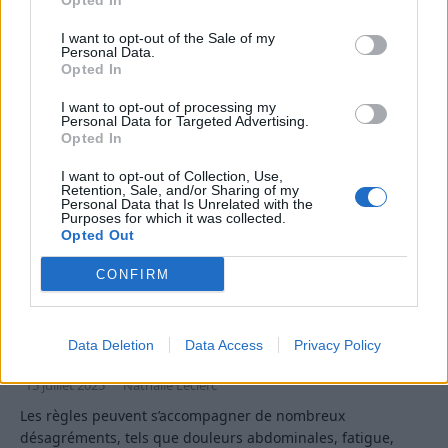
Opted In
reçues ou pratiques inadaptées
[…]
I want to opt-out of the Sale of my
Personal Data.
Opted In
I want to opt-out of processing my
Personal Data for Targeted Advertising.
Opted In
I want to opt-out of Collection, Use,
Retention, Sale, and/or Sharing of my
Personal Data that Is Unrelated with the
Purposes for which it was collected.
Opted Out
CONFIRM
Quels aliments privilégier pendant les
règles ?
Data Deletion
Data Access
Privacy Policy
15 juillet 2025
Nathalie Leclerc
Les règles peuvent s’accompagner de nombreux
désagréments, tels que douleurs abdominales, fatigue,