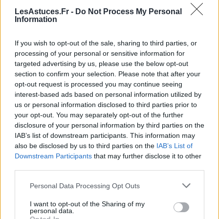
un flux menstruel plus lourd que
[…]
LesAstuces.Fr -
Do Not Process My Personal
Information
If you wish to opt-out of the sale, sharing to third parties, or
processing of your personal or sensitive information for
targeted advertising by us, please use the below opt-out
section to confirm your selection. Please note that after your
opt-out request is processed you may continue seeing
interest-based ads based on personal information utilized by
us or personal information disclosed to third parties prior to
your opt-out. You may separately opt-out of the further
disclosure of your personal information by third parties on the
IAB’s list of downstream participants. This information may
also be disclosed by us to third parties on the
IAB’s List of
Les bons réflexes pour une hygiène
Downstream Participants
that may further disclose it to other
intime respectueuse
third parties.
23 juillet 2025
Nathalie Leclerc
Personal Data Processing Opt Outs
Prendre soin de son hygiène intime est essentiel pour
I want to opt-out of the Sharing of my
préserver sa santé, son confort et son bien-être au
personal data.
quotidien. Pourtant, il existe encore de nombreuses idées