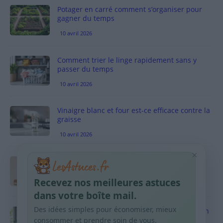
Potager en carré comment s’organiser pour
gagner du temps
10 avril 2026
Comment trier le linge rapidement sans y
passer du temps
10 avril 2026
Vinaigre blanc et four est-ce efficace contre la
graisse
10 avril 2026
×
Taches pigmentaires : routine simple +
habitudes qui aident
Recevez nos meilleures astuces
9 avril 2026
dans votre boîte mail.
Des idées simples pour économiser, mieux
Produits ménagers : comment économiser en
courses sans acheter 10 sprays
consommer et prendre soin de vous.