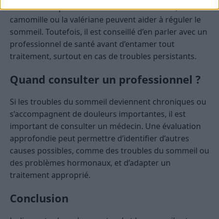
Certains compléments comme la mélatonine, la
camomille ou la valériane peuvent aider à réguler le
sommeil. Toutefois, il est conseillé d’en parler avec un
professionnel de santé avant d’entamer tout
traitement, surtout en cas de troubles persistants.
Quand consulter un professionnel ?
Si les troubles du sommeil deviennent chroniques ou
s’accompagnent de douleurs importantes, il est
important de consulter un médecin. Une évaluation
approfondie peut permettre d’identifier d’autres
causes possibles, comme des troubles du sommeil ou
des problèmes hormonaux, et d’adapter un
traitement approprié.
Conclusion