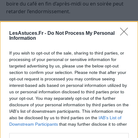
boire du café en fin d’après-midi ou en soirée peut
retarder l’endormissement.
Comment atténuer les troubles du
sommeil liés au cycle menstruel ?
LesAstuces.Fr -
Do Not Process My Personal
Information
Adopter une routine de sommeil régulière
If you wish to opt-out of the sale, sharing to third parties, or
processing of your personal or sensitive information for
Se coucher et se lever à la même heure chaque jour
targeted advertising by us, please use the below opt-out
permet de réguler l’horloge biologique. Éviter les
section to confirm your selection. Please note that after your
écrans avant le coucher, privilégier une ambiance
opt-out request is processed you may continue seeing
calme et sombre favorise l’endormissement.
interest-based ads based on personal information utilized by
us or personal information disclosed to third parties prior to
Gérer le stress et l’anxiété
your opt-out. You may separately opt-out of the further
disclosure of your personal information by third parties on the
IAB’s list of downstream participants. This information may
Des techniques telles que la méditation, la respiration
also be disclosed by us to third parties on the
IAB’s List of
profonde ou le yoga peuvent aider à calmer l’esprit et
Downstream Participants
that may further disclose it to other
améliorer la qualité du sommeil.
third parties.