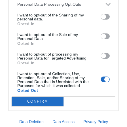
Prendre en compte l’alimentation
Personal Data Processing Opt Outs
Limiter la consommation de caféine et d’alcool en
I want to opt-out of the Sharing of my
personal data.
fin de journée
Opted In
Favoriser des repas légers le soir
I want to opt-out of the Sale of my
Personal Data.
Inclure des aliments riches en magnésium,
Opted In
comme les noix ou les légumes verts, qui
contribuent à la détente musculaire
I want to opt-out of processing my
Personal Data for Targeted Advertising.
Opted In
Adapter son environnement de sommeil
I want to opt-out of Collection, Use,
Retention, Sale, and/or Sharing of my
Assurer une chambre fraîche, silencieuse et sombre,
Personal Data that Is Unrelated with the
utiliser des vêtements confortables, peut faire une
Purposes for which it was collected.
Opted Out
différence notable dans la qualité du sommeil durant
le cycle.
CONFIRM
Considérer des solutions naturelles ou
médicamenteuses
Data Deletion
Data Access
Privacy Policy