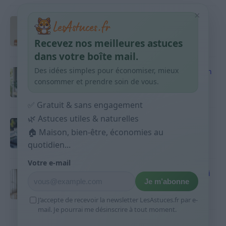
×
Taches pigmentaires : routine simple +
habitudes qui aident
Recevez nos meilleures astuces
9 avril 2026
dans votre boîte mail.
Des idées simples pour économiser, mieux
Produits ménagers : comment économiser en
courses sans acheter 10 sprays
consommer et prendre soin de vous.
9 avril 2026
✅ Gratuit & sans engagement
🌿 Astuces utiles & naturelles
Budget mensuel : méthode rapide pour
répartir son salaire dès le jour de paie
🏠 Maison, bien-être, économies au
quotidien...
9 avril 2026
Votre e-mail
Sport 10 minutes par jour est-ce utile et quoi
Je m’abonne
faire
9 avril 2026
J’accepte de recevoir la newsletter LesAstuces.fr par e-
mail. Je pourrai me désinscrire à tout moment.