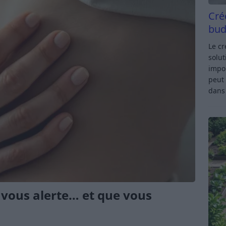
Cré
bud
Le c
solut
impor
peut 
dan
 vous alerte… et que vous