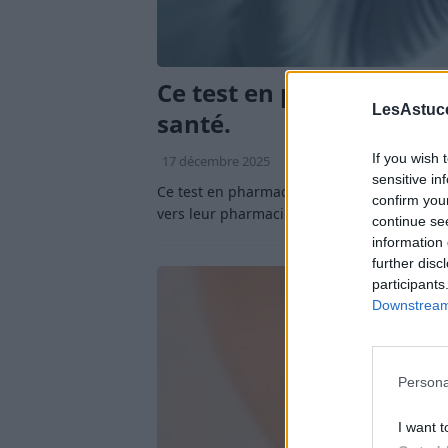
Ce test en pharmacie pe
LesAstuce
santé.
If you wish 
17 décembre 2025
Nathalie Leclerc
sensitive in
Ce test en pharmacie peut tout changer po
confirm you
vers leur pharmacie locale pour effectuer d
continue se
information 
further disc
participants
Downstream 
Persona
I want t