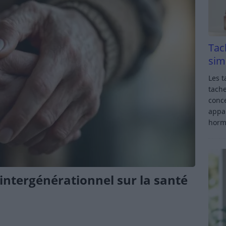
Tac
sim
Les t
tache
conce
appar
horm
 intergénérationnel sur la santé