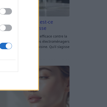
aigre blanc et four est-ce
icace contre la graisse
gre blanc et four : est-ce efficace contre la
se ? Le four fait partie des électroménagers
lus sollicités dans une cuisine. Qu’il s’agisse
réparer un gratin, de
[…]