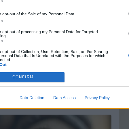
In
o opt-out of the Sale of my Personal Data.
In
Vin
to opt-out of processing my Personal Data for Targeted
eff
ing.
In
Vinai
grais
o opt-out of Collection, Use, Retention, Sale, and/or Sharing
ersonal Data that Is Unrelated with the Purposes for which it
les p
lected.
de p
 de votre langue sur votre santé
Out
CONFIRM
 en dire long sur notre état de santé. En observant sa
Data Deletion
Data Access
Privacy Policy
s, il est possible d’identifier certains
[…]