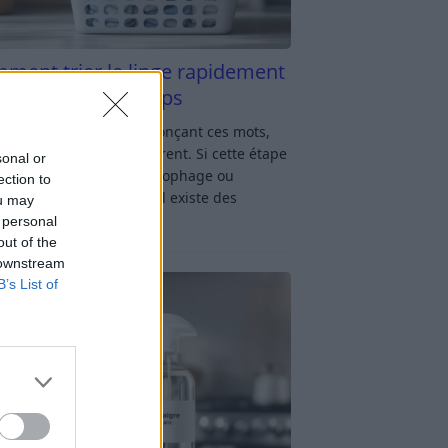
ment trier le linge rapidement
s y passer du temps
u linge : rien qu’en prononçant ces mots,
oup d’entre nous soupirent. Si cette étape
sonal or
avage vous semble chronophage ou
ection to
iquée, rassurez-vous : il existe des
ou may
ces simples
[…]
 personal
out of the
 downstream
B’s List of