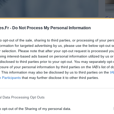
Com
ut tout changer pour votre
san
s.Fr -
Do Not Process My Personal Information
Tri d
beauc
to opt-out of the sale, sharing to third parties, or processing of your per
du l
formation for targeted advertising by us, please use the below opt-out s
ur votre santé De plus en plus de personnes se tournent
compl
r selection. Please note that after your opt-out request is processed y
es tests de santé à domicile.
[…]
astu
eing interest-based ads based on personal information utilized by us or
disclosed to third parties prior to your opt-out. You may separately opt-
losure of your personal information by third parties on the IAB’s list of
. This information may also be disclosed by us to third parties on the
IA
Participants
that may further disclose it to other third parties.
l Data Processing Opt Outs
o opt-out of the Sharing of my personal data.