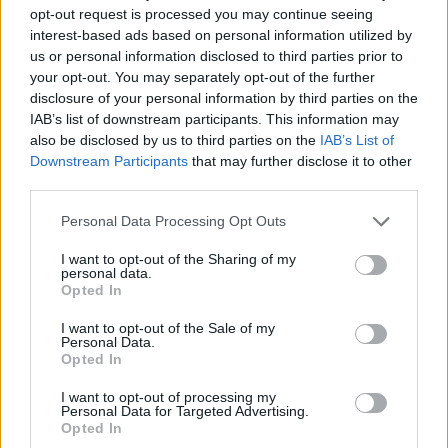
sont en cours pour stériliser certains moustiques ou
opt-out request is processed you may continue seeing
en remplacer par des espèces incapables de
interest-based ads based on personal information utilized by
transmettre le virus.
us or personal information disclosed to third parties prior to
your opt-out. You may separately opt-out of the further
disclosure of your personal information by third parties on the
Enfin, il est nécessaire de repenser nos habitats
IAB’s list of downstream participants. This information may
urbains. Anna-Bella Failloux propose de favoriser
also be disclosed by us to third parties on the
IAB’s List of
certaines plantes qui limitent la présence du
Downstream Participants
that may further disclose it to other
moustique tigre et d’éviter les surfaces propices à
third parties.
leur reproduction, comme les terrasses en caillebotis.
Personal Data Processing Opt Outs
La communication entre scientifiques et acteurs du
bâtiment est également essentielle pour limiter la
I want to opt-out of the Sharing of my
personal data.
prolifération.
Opted In
Source :
I want to opt-out of the Sale of my
Personal Data.
https://www.franceinfo.fr/sante/maladie/chikung
Opted In
unya/une-epidemie-de-chikungunya-est-elle-a-
craindre-en-france-hexagonale-ou-les-cas-de-
I want to opt-out of processing my
Personal Data for Targeted Advertising.
transmission-se-
Opted In