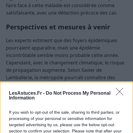
faire face à cette maladie est considérée comme
satisfaisante, avec une détection précoce des cas.
Perspectives et mesures à venir
Les experts estiment que des foyers épidémiques
pourraient apparaître, mais une épidémie
incontrôlable semble moins probable cette année.
Cependant, avec le changement climatique, le risque
de propagation augmente. Selon Xavier de
Lamballerie, la métropole pourrait connaître des
épidémies de chikungunya dans les décennies à venir.
LesAstuces.Fr -
Do Not Process My Personal
Les températures élevées et la prolifération du
Information
moustique tigre, présent sur 84% du territoire
If you wish to opt-out of the sale, sharing to third parties, or
français, accentuent ce risque. Cet insecte, très
processing of your personal or sensitive information for
invasif, peut pondre des œufs résistants pendant des
targeted advertising by us, please use the below opt-out
mois, rendant leur destruction difficile. Des efforts
section to confirm your selection. Please note that after your