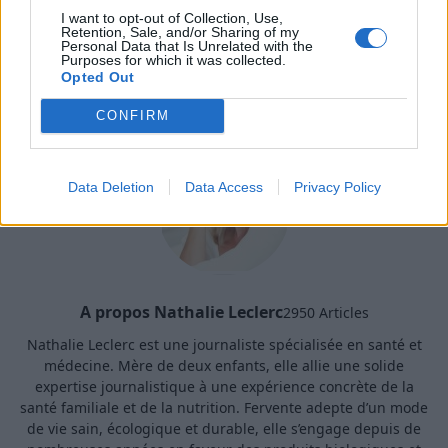
multiplient_7364607.html#xtor=RSS-3-
I want to opt-out of Collection, Use,
%5Bgeneral%5D
Retention, Sale, and/or Sharing of my
Personal Data that Is Unrelated with the
Purposes for which it was collected.
SANTÉ
Opted Out
CONFIRM
Data Deletion
Data Access
Privacy Policy
A propos Nathalie Leclerc
2950 Articles
Nathalie Leclerc est une journaliste spécialisée en santé et
médecine. Mère de deux enfants, elle allie une solide
expertise journalistique à une expérience concrète de la
santé familiale et de la nutrition. Fervente adepte d’un mode
de vie sain, écologique et durable, elle s’engage depuis de