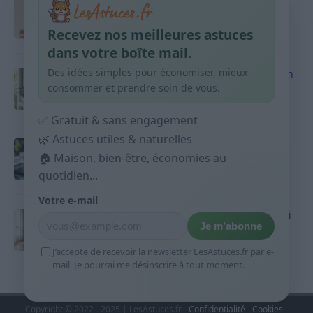
Taches pigmentaires : routine simple +
habitudes qui aident
Recevez nos meilleures astuces
9 avril 2026
dans votre boîte mail.
Des idées simples pour économiser, mieux
Produits ménagers : comment économiser en
courses sans acheter 10 sprays
consommer et prendre soin de vous.
9 avril 2026
✅ Gratuit & sans engagement
🌿 Astuces utiles & naturelles
Budget mensuel : méthode rapide pour
répartir son salaire dès le jour de paie
🏠 Maison, bien-être, économies au
quotidien...
9 avril 2026
Votre e-mail
Sport 10 minutes par jour est-ce utile et quoi
Je m’abonne
faire
9 avril 2026
J’accepte de recevoir la newsletter LesAstuces.fr par e-
mail. Je pourrai me désinscrire à tout moment.
Copyright © 2022 - 2025 | LesAstuces.fr -
Confidentialité
-
Cookies
-