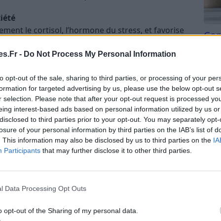
iété
vement le cortisol, l’hormone du stress, et favorise
Com
connue comme “l’hormone du bonheur”. Cela se
san
’anxiété et une meilleure gestion des émotions.
s.Fr -
Do Not Process My Personal Information
Tri d
tion
beauc
to opt-out of the sale, sharing to third parties, or processing of your per
otamment la pleine conscience, stimulent le cortex
du l
formation for targeted advertising by us, please use the below opt-out s
t ainsi la capacité de concentration et de prise de
compl
r selection. Please note that after your opt-out request is processed y
astu
eing interest-based ads based on personal information utilized by us or
disclosed to third parties prior to your opt-out. You may separately opt-
ique
losure of your personal information by third parties on the IAB’s list of
nuer la tension artérielle,
améliorer la qualité du
. This information may also be disclosed by us to third parties on the
IA
ème immunitaire
.
Participants
that may further disclose it to other third parties.
té, la méditation offre une occasion de se
force supérieure, selon ses croyances.
l Data Processing Opt Outs
tation
o opt-out of the Sharing of my personal data.