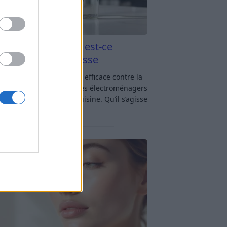
aigre blanc et four est-ce
icace contre la graisse
gre blanc et four : est-ce efficace contre la
se ? Le four fait partie des électroménagers
lus sollicités dans une cuisine. Qu’il s’agisse
réparer un gratin, de
[…]