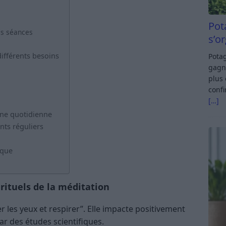
Pot
es séances
s’o
ifférents besoins
Potag
gagn
plus 
confi
[…]
ine quotidienne
nts réguliers
ique
irituels de la méditation
r les yeux et respirer”. Elle impacte positivement
ar des études scientifiques.