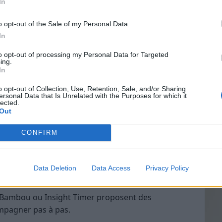
In
o opt-out of the Sale of my Personal Data.
dérangé, est idéal pour méditer. Cela peut être
In
ranquille en pleine nature.
Vin
to opt-out of processing my Personal Data for Targeted
eff
ing.
e
In
Vinai
e ou même allongé si vous préférez. L’essentiel est
grais
o opt-out of Collection, Use, Retention, Sale, and/or Sharing
ersonal Data that Is Unrelated with the Purposes for which it
 pour faciliter la respiration.
les p
lected.
de p
Out
CONFIRM
le que “me détendre” ou plus profonde comme
Data Deletion
Data Access
Privacy Policy
ières séances
 Bambou ou Insight Timer proposent des
pagner pas à pas.