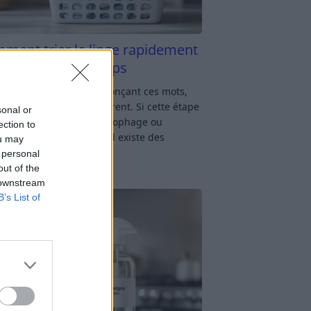
ment trier le linge rapidement
s y passer du temps
u linge : rien qu’en prononçant ces mots,
oup d’entre nous soupirent. Si cette étape
sonal or
avage vous semble chronophage ou
ection to
iquée, rassurez-vous : il existe des
ou may
ces simples
[…]
 personal
out of the
 downstream
B’s List of