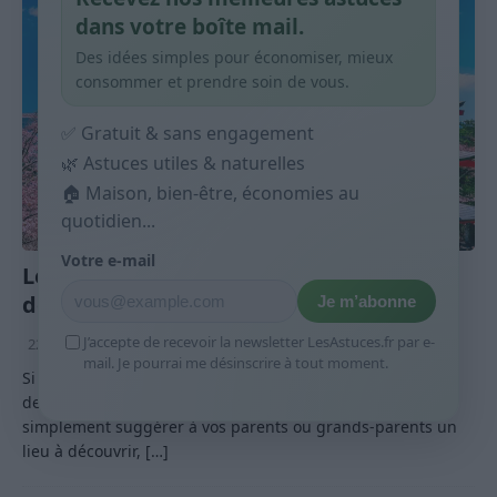
dans votre boîte mail.
Des idées simples pour économiser, mieux
consommer et prendre soin de vous.
✅ Gratuit & sans engagement
🌿 Astuces utiles & naturelles
🏠 Maison, bien-être, économies au
quotidien...
Votre e-mail
Les 5 destinations de voyage préférées
des séniors – La n°3 vous surprendra !
Je m’abonne
J’accepte de recevoir la newsletter LesAstuces.fr par e-
22 août 2023
Nathalie Leclerc
mail. Je pourrai me désinscrire à tout moment.
Si vous avez atteint l’âge d’or et que vous cherchez la
destination de voyage parfaite, ou si vous voulez
simplement suggérer à vos parents ou grands-parents un
lieu à découvrir,
[…]