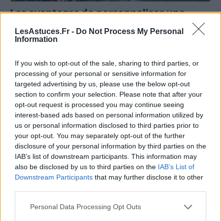
Les avantages de personnaliser une
plaque funéraire
LesAstuces.Fr -
Do Not Process My Personal
Information
16 octobre 2024
Nathalie Leclerc
La perte d’un être cher est une épreuve difficile et trouver
If you wish to opt-out of the sale, sharing to third parties, or
les moyens de lui rendre hommage avec authenticité est
processing of your personal or sensitive information for
essentiel pour beaucoup. Une plaque funéraire
targeted advertising by us, please use the below opt-out
personnalisée ne se résume
[…]
section to confirm your selection. Please note that after your
opt-out request is processed you may continue seeing
interest-based ads based on personal information utilized by
us or personal information disclosed to third parties prior to
your opt-out. You may separately opt-out of the further
disclosure of your personal information by third parties on the
IAB’s list of downstream participants. This information may
also be disclosed by us to third parties on the
IAB’s List of
Downstream Participants
that may further disclose it to other
third parties.
Personal Data Processing Opt Outs