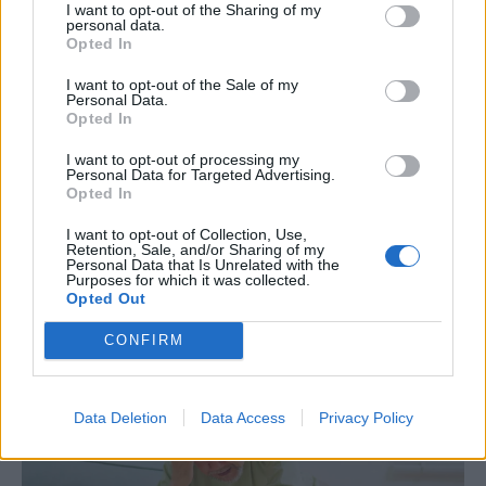
I want to opt-out of the Sharing of my
personal data.
Opted In
Lutter contre la solitude quand on est
I want to opt-out of the Sale of my
Personal Data.
sénior
Opted In
24 mars 2024
Nathalie Leclerc
I want to opt-out of processing my
Personal Data for Targeted Advertising.
Lutter contre la solitude lorsqu’on est sénior est un enjeu
Opted In
crucial pour le bien-être et la santé. La solitude peut
I want to opt-out of Collection, Use,
entraîner un large éventail de conséquences néfastes, telles
Retention, Sale, and/or Sharing of my
que la
[…]
Personal Data that Is Unrelated with the
Purposes for which it was collected.
Opted Out
CONFIRM
Data Deletion
Data Access
Privacy Policy