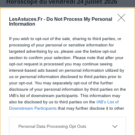
Horoscope du vendredi 24 juillet 2026
24 juillet 2026
Mathilda
LesAstuces.Fr -
Do Not Process My Personal
Bélier — La journée du 24 July 2026 met en avant un besoin
Information
de clarté dans vos échanges. Une influence astrale assez
mobile peut provoquer de petites hésitations en matinée,
If you wish to opt-out of the sale, sharing to third parties, or
[…]
processing of your personal or sensitive information for
targeted advertising by us, please use the below opt-out
section to confirm your selection. Please note that after your
opt-out request is processed you may continue seeing
interest-based ads based on personal information utilized by
us or personal information disclosed to third parties prior to
your opt-out. You may separately opt-out of the further
disclosure of your personal information by third parties on the
IAB’s list of downstream participants. This information may
also be disclosed by us to third parties on the
IAB’s List of
Downstream Participants
that may further disclose it to other
third parties.
Personal Data Processing Opt Outs
Horoscope du jeudi 23 juillet 2026