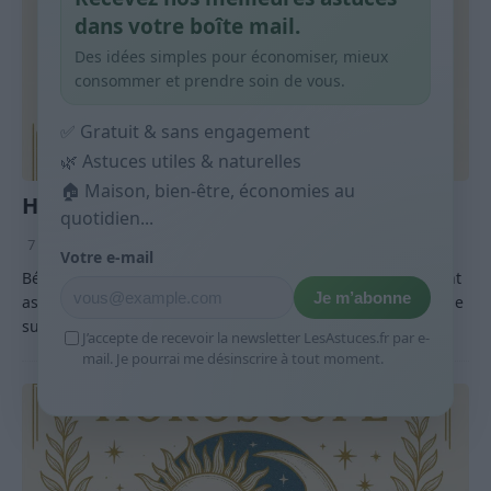
dans votre boîte mail.
Des idées simples pour économiser, mieux
consommer et prendre soin de vous.
✅ Gratuit & sans engagement
🌿 Astuces utiles & naturelles
🏠 Maison, bien-être, économies au
Horoscope du mardi 07 juillet 2026
quotidien...
7 juillet 2026
Mathilda
Votre e-mail
Bélier — La journée du 07 July 2026 apporte un mouvement
Je m’abonne
assez vivant dans votre ciel, avec une impression de reprise
sur un sujet qui stagnait depuis quelque temps. Vous
[…]
J’accepte de recevoir la newsletter LesAstuces.fr par e-
mail. Je pourrai me désinscrire à tout moment.