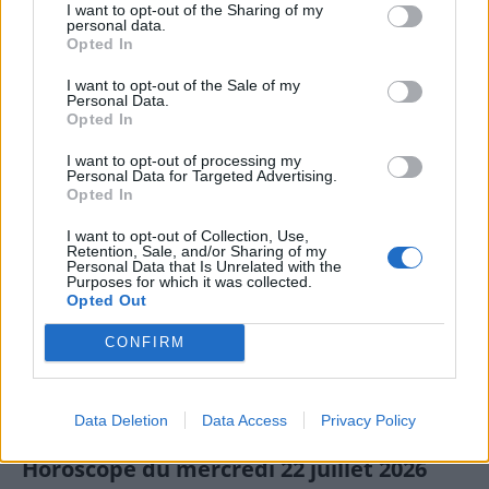
I want to opt-out of the Sharing of my
personal data.
23 juillet 2026
Mathilda
Opted In
Bélier — La journée du 23 July 2026 met en avant un besoin
I want to opt-out of the Sale of my
de clarté dans vos échanges. Une influence dynamique
Personal Data.
favorise les décisions rapides, mais elle demande aussi de
Opted In
[…]
I want to opt-out of processing my
Personal Data for Targeted Advertising.
Opted In
I want to opt-out of Collection, Use,
Retention, Sale, and/or Sharing of my
Personal Data that Is Unrelated with the
Purposes for which it was collected.
Opted Out
CONFIRM
Data Deletion
Data Access
Privacy Policy
Horoscope du mercredi 22 juillet 2026