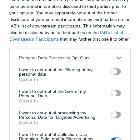
attention aux recettes trop agressives ou non
us or personal information disclosed to third parties prior to
validées par des experts.
your opt-out. You may separately opt-out of the further
disclosure of your personal information by third parties on the
Les options douces à tester
IAB’s list of downstream participants. This information may
also be disclosed by us to third parties on the
IAB’s List of
Masque au yaourt nature
: L’acide lactique
Downstream Participants
that may further disclose it to other
exfolie en douceur et unifie le teint.
third parties.
Gel d’aloe vera pur
: Apaise la peau, accélère la
Personal Data Processing Opt Outs
réparation et atténue les marques récentes.
I want to opt-out of the Sharing of my
Sérum maison à la vitamine C
: Mélangez
personal data.
quelques gouttes de jus de citron (dilué !) avec un
Opted In
peu de miel et appliquez localement, en évitant le
I want to opt-out of the Sale of my
contour des yeux. Attention : jamais avant une
Personal Data.
Opted In
exposition solaire !
I want to opt-out of processing my
Évitez les conseils qui recommandent le bicarbonate
Personal Data for Targeted Advertising.
Opted In
pur, le citron non dilué ou le vinaigre, qui sont trop
abrasifs et peuvent provoquer des réactions. Pour en
I want to opt-out of Collection, Use,
Retention, Sale, and/or Sharing of my