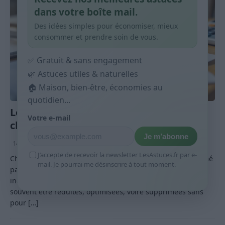
dans votre boîte mail.
Des idées simples pour économiser, mieux
consommer et prendre soin de vous.
✅ Gratuit & sans engagement
🌿 Astuces utiles & naturelles
🏠 Maison, bien-être, économies au
quotidien...
Les 12 dépenses fixes qui coûtent trop
Votre e-mail
cher chez beaucoup de foyers
Je m’abonne
14 avril 2026
Nathalie Leclerc
J’accepte de recevoir la newsletter LesAstuces.fr par e-
Chaque mois, de nombreux foyers voient leur budget rogné
mail. Je pourrai me désinscrire à tout moment.
par des dépenses fixes qu’ils considèrent comme
inévitables. Pourtant, ces charges régulières peuvent
souvent être réduites, optimisées, voire supprimées sans
pour
[…]