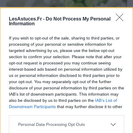
LesAstuces.Fr -
Do Not Process My Personal
Information
Beauté “clean” : comment trier le vrai du
If you wish to opt-out of the sale, sharing to third parties, or
marketing
processing of your personal or sensitive information for
targeted advertising by us, please use the below opt-out
17 avril 2026
Nathalie Leclerc
section to confirm your selection. Please note that after your
opt-out request is processed you may continue seeing
Le mouvement de la “beauté clean” est partout : il s’invite
interest-based ads based on personal information utilized by
sur les étiquettes, inspire les influenceurs, s’immisce dans
us or personal information disclosed to third parties prior to
les rayons de nos pharmacies et supermarchés. Mais
your opt-out. You may separately opt-out of the further
derrière cette promesse
[…]
disclosure of your personal information by third parties on the
IAB’s list of downstream participants. This information may
also be disclosed by us to third parties on the
IAB’s List of
Downstream Participants
that may further disclose it to other
third parties.
Personal Data Processing Opt Outs