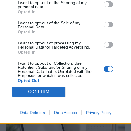
I want to opt-out of the Sharing of my
personal data.
Opted In
I want to opt-out of the Sale of my
Personal Data.
Opted In
Douche bain et eau chaude les vrais
I want to opt-out of processing my
postes de dépenses
Personal Data for Targeted Advertising.
Opted In
17 avril 2026
Nathalie Leclerc
I want to opt-out of Collection, Use,
Douche, bain et eau chaude : les vrais postes de dépenses
Retention, Sale, and/or Sharing of my
Personal Data that Is Unrelated with the
L’eau chaude fait partie de notre quotidien, que ce soit pour
Purposes for which it was collected.
prendre une douche revigorante le matin ou un
[…]
Opted Out
CONFIRM
Data Deletion
Data Access
Privacy Policy