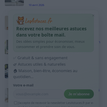
10 avril 2026
×
Taches pigmentaires : routine simple +
habitudes qui aident
Recevez nos meilleures astuces
9 avril 2026
dans votre boîte mail.
Des idées simples pour économiser, mieux
Produits ménagers : comment économiser en
courses sans acheter 10 sprays
consommer et prendre soin de vous.
9 avril 2026
✅ Gratuit & sans engagement
🌿 Astuces utiles & naturelles
Budget mensuel : méthode rapide pour
répartir son salaire dès le jour de paie
🏠 Maison, bien-être, économies au
quotidien...
9 avril 2026
Votre e-mail
Sport 10 minutes par jour est-ce utile et quoi
Je m’abonne
faire
9 avril 2026
J’accepte de recevoir la newsletter LesAstuces.fr par e-