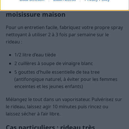
Recette express : le spray anti-
moisissure maison
Pour un entretien facile, fabriquez votre propre spray
nettoyant à utiliser 2 à 3 fois par semaine sur le
rideau :
1/2 litre d’eau tiède
2 cuillères à soupe de vinaigre blanc
5 gouttes d’huile essentielle de tea tree
(antifongique naturel, à éviter pour les femmes
enceintes et les jeunes enfants)
Mélangez le tout dans un vaporisateur. Pulvérisez sur
le rideau, laissez agir 10 minutes puis rincez ou
laissez sécher à l’air libre.
Cas particuliers : rideau très