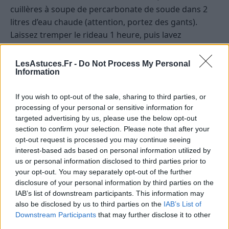
cuillères à soupe de percarbonate de soude dans 2
litres d’eau chaude (attention, portez des gants).
Laissez tremper le rideau 1 heure, puis lavez
normalement. Cette astuce permet de blanchir sans
javel, tout en respectant la fibre du tissu.
LesAstuces.Fr -
Do Not Process My Personal
Information
Astuce rapide pour rafraîchir entre deux
lavages
If you wish to opt-out of the sale, sharing to third parties, or
processing of your personal or sensitive information for
Entre deux nettoyages en profondeur, vous pouvez
targeted advertising by us, please use the below opt-out
vaporiser régulièrement un mélange de vinaigre
section to confirm your selection. Please note that after your
opt-out request is processed you may continue seeing
blanc et d’eau (moitié-moitié) sur tout le rideau.
interest-based ads based on personal information utilized by
Laissez sécher sans rincer. Cela évite la formation de
us or personal information disclosed to third parties prior to
moisissures et garde le rideau frais.
your opt-out. You may separately opt-out of the further
disclosure of your personal information by third parties on the
Prévenir les taches et la moisissure :
IAB’s list of downstream participants. This information may
gestes simples du quotidien
also be disclosed by us to third parties on the
IAB’s List of
Downstream Participants
that may further disclose it to other
third parties.