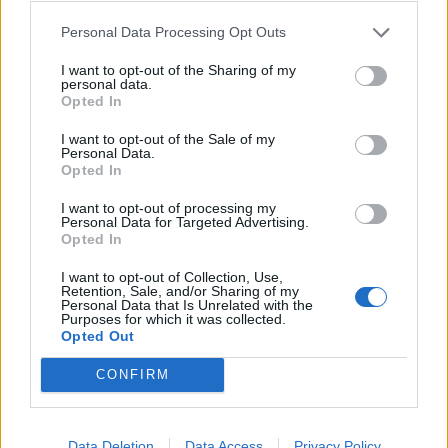
Un bon nettoyage, c’est bien, mais la prévention, c’est
encore mieux ! Voici les bons réflexes à adopter pour
Personal Data Processing Opt Outs
garder un rideau de douche propre plus longtemps :
I want to opt-out of the Sharing of my
personal data.
Ouvrez le rideau après chaque douche
pour
Opted In
que l’air circule et que l’humidité ne stagne pas
I want to opt-out of the Sale of my
dans les plis.
Personal Data.
Opted In
Essuyez rapidement le bas du rideau
avec une
serviette si vous voyez des gouttes d’eau.
I want to opt-out of processing my
Personal Data for Targeted Advertising.
Évitez de laisser le rideau en boule
ou coincé
Opted In
contre la baignoire.
I want to opt-out of Collection, Use,
Aérez la pièce
dès que possible, surtout si elle est
Retention, Sale, and/or Sharing of my
Personal Data that Is Unrelated with the
sans fenêtre.
Purposes for which it was collected.
Opted Out
Nettoyez rapidement les traces de savon
ou de
calcaire dès qu’elles apparaissent.
CONFIRM
Lavez le rideau tous les mois
pour éviter
l’accumulation de saletés et de bactéries.
Data Deletion
Data Access
Privacy Policy