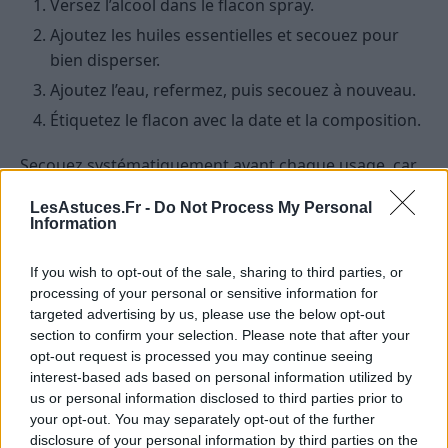
Versez l’alcool dans le flacon spray.
Ajoutez les huiles essentielles et secouez pour
bien disperser.
Ajoutez l’eau, refermez, puis secouez à nouveau.
Étiquetez le flacon avec la date et la composition.
Secouez systématiquement avant chaque usage, car
les huiles et l’eau ont tendance à se séparer.
LesAstuces.Fr -
Do Not Process My Personal
Information
Précautions d’emploi
incontournables
If you wish to opt-out of the sale, sharing to third parties, or
processing of your personal or sensitive information for
Les huiles essentielles sont puissantes. Voici les
targeted advertising by us, please use the below opt-out
précautions à prendre pour fabriquer et utiliser une
section to confirm your selection. Please note that after your
opt-out request is processed you may continue seeing
brume d’ambiance en toute sécurité :
interest-based ads based on personal information utilized by
us or personal information disclosed to third parties prior to
Ne jamais pulvériser directement sur la peau,
your opt-out. You may separately opt-out of the further
les yeux ou les muqueuses.
disclosure of your personal information by third parties on the