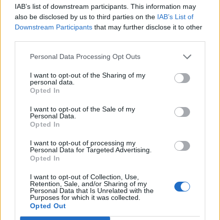
Ne pas inhaler à pleine puissance.
Pulvérisez
IAB’s list of downstream participants. This information may
also be disclosed by us to third parties on the
IAB’s List of
dans l’air, à 1 mètre de distance au minimum.
Downstream Participants
that may further disclose it to other
Évitez la pulvérisation sur des textiles fragiles
third parties.
(rideaux, canapés, coussins) : certaines huiles
Personal Data Processing Opt Outs
colorent ou tachent.
Éloignez les enfants et les animaux lors de
I want to opt-out of the Sharing of my
personal data.
l’utilisation.
Opted In
Aérez régulièrement la pièce
pour éviter
I want to opt-out of the Sale of my
l’accumulation de composés aromatiques.
Personal Data.
Opted In
Conservez votre brume d’ambiance à l’abri de la
lumière et de la chaleur.
I want to opt-out of processing my
Personal Data for Targeted Advertising.
Respectez la liste des huiles essentielles
Opted In
déconseillées
pour les femmes enceintes, les
I want to opt-out of Collection, Use,
enfants et les animaux.
Retention, Sale, and/or Sharing of my
Personal Data that Is Unrelated with the
Faites toujours un test sur une petite surface si
Purposes for which it was collected.
vous souhaitez parfumer des tissus.
Opted Out