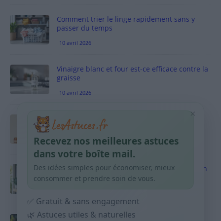
Comment trier le linge rapidement sans y
passer du temps
10 avril 2026
Vinaigre blanc et four est-ce efficace contre la
graisse
10 avril 2026
×
Taches pigmentaires : routine simple +
habitudes qui aident
Recevez nos meilleures astuces
9 avril 2026
dans votre boîte mail.
Des idées simples pour économiser, mieux
Produits ménagers : comment économiser en
courses sans acheter 10 sprays
consommer et prendre soin de vous.
9 avril 2026
✅ Gratuit & sans engagement
🌿 Astuces utiles & naturelles
Budget mensuel : méthode rapide pour