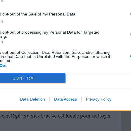
In
o opt-out of the Sale of my Personal Data.
lcool)
In
Vin
to opt-out of processing my Personal Data for Targeted
eff
ing.
In
Vinai
grais
o opt-out of Collection, Use, Retention, Sale, and/or Sharing
ersonal Data that Is Unrelated with the Purposes for which it
les p
sé seul ou en combinaison, selon la surface à
lected.
de p
Out
. Passons en revue leurs usages, avec des recettes
ur remplacer efficacement vos sprays du
CONFIRM
: l’allié multi-usages
Data Deletion
Data Access
Privacy Policy
 bicarbonate alimentaire, est un incontournable
e et légèrement abrasive est idéale pour nettoyer,