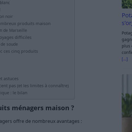
 blanc
l
Pot
on noir
s’o
 nombreux produits maison
on de Marseille
Potag
oyages difficiles
gagn
x de soude
plus 
c ces cinq produits
confi
[…]
et astuces
ent pas (et les limites à connaître)
que : le bilan
uits ménagers maison ?
agers offre de nombreux avantages :