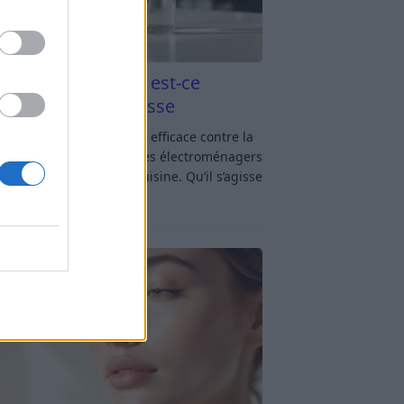
aigre blanc et four est-ce
icace contre la graisse
gre blanc et four : est-ce efficace contre la
se ? Le four fait partie des électroménagers
lus sollicités dans une cuisine. Qu’il s’agisse
réparer un gratin, de
[…]