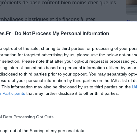
grédients de base coûtent bien moins cher que les
ballages plastiques et de flacons à jeter.
Com
ain :
Pas de substances controversées, de
san
s.Fr -
Do Not Process My Personal Information
es cachés.
Tri d
eut servir à plusieurs usages, du sol à la cuisine
beauc
to opt-out of the sale, sharing to third parties, or processing of your per
du l
formation for targeted advertising by us, please use the below opt-out s
compl
r selection. Please note that after your opt-out request is processed y
sez les parfums, la texture, l’intensité du
astu
eing interest-based ads based on personal information utilized by us or
disclosed to third parties prior to your opt-out. You may separately opt-
losure of your personal information by third parties on the IAB’s list of
i retrouver des gestes simples, limiter sa
. This information may also be disclosed by us to third parties on the
IA
 et préserver la planète, tout en prenant soin de
Participants
that may further disclose it to other third parties.
ls pour tout nettoyer
l Data Processing Opt Outs
urs avoir sous la main pour fabriquer ses propres
o opt-out of the Sharing of my personal data.