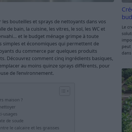
Cré
bud
 les bouteilles et sprays de nettoyants dans vos
Le c
e de bain, la cuisine, les vitres, le sol, les WC et
solut
e envahi… et le budget ménage grimpe à toute
impor
ions simples et économiques qui permettent de
peut 
toyants du commerce par quelques produits
dan
ents. Découvrez comment cinq ingrédients basiques,
 remplacer au moins quinze sprays différents, pour
euse de l’environnement.
rs maison ?
nettoyer
ti-usages
ate de soude
ntre le calcaire et les graisses