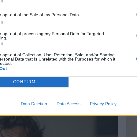
In
o opt-out of the Sale of my Personal Data.
In
Vin
to opt-out of processing my Personal Data for Targeted
eff
ing.
In
Vinai
grais
o opt-out of Collection, Use, Retention, Sale, and/or Sharing
 mais quotidien sur le mental
ersonal Data that Is Unrelated with the Purposes for which it
les p
lected.
de p
Out
difficile de consacrer de longues heures à la pratique
CONFIRM
re mental. Pourtant, de simples efforts courts, répétés
Data Deletion
Data Access
Privacy Policy