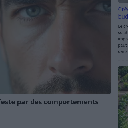
Cré
bud
Le c
solut
impor
peut 
dan
ifeste par des comportements