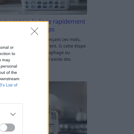
ment trier le linge rapidement
s y passer du temps
u linge : rien qu’en prononçant ces mots,
oup d’entre nous soupirent. Si cette étape
sonal or
avage vous semble chronophage ou
ection to
iquée, rassurez-vous : il existe des
ou may
ces simples
[…]
 personal
out of the
 downstream
B’s List of