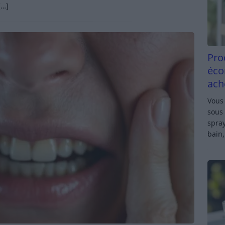
[…]
Pro
éco
ach
Vous 
sous 
spray
bain,