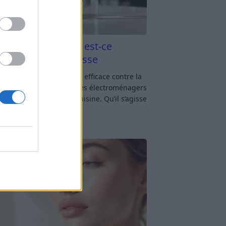
aigre blanc et four est-ce
icace contre la graisse
gre blanc et four : est-ce efficace contre la
se ? Le four fait partie des électroménagers
lus sollicités dans une cuisine. Qu’il s’agisse
réparer un gratin, de
[…]