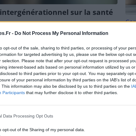
 intergénérationnel sur la santé
Com
san
s.Fr -
Do Not Process My Personal Information
Tri d
société se complexifie, le lien entre les générations
beauc
to opt-out of the sale, sharing to third parties, or processing of your per
bien-être psychologique. Le contact intergénérationnel,
du l
formation for targeted advertising by us, please use the below opt-out s
compl
r selection. Please note that after your opt-out request is processed y
astu
eing interest-based ads based on personal information utilized by us or
disclosed to third parties prior to your opt-out. You may separately opt-
losure of your personal information by third parties on the IAB’s list of
. This information may also be disclosed by us to third parties on the
IA
Participants
that may further disclose it to other third parties.
l Data Processing Opt Outs
o opt-out of the Sharing of my personal data.