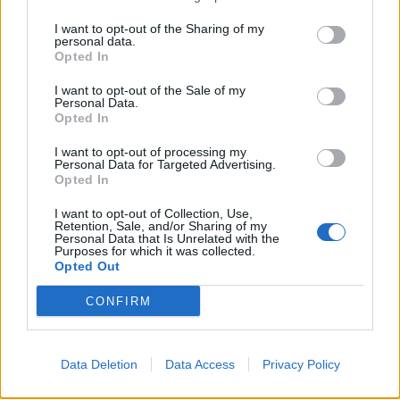
réduire l’impact de la fatigue visuelle et limiter ses
I want to opt-out of the Sharing of my
signes précoces :
personal data.
Opted In
Respecter la règle du 20-20-20
I want to opt-out of the Sale of my
Personal Data.
Comme mentionné précédemment, regarder à 20
Opted In
mètres de distance pendant 20 secondes toutes les
I want to opt-out of processing my
20 minutes d’utilisation d’écrans permet de détendre
Personal Data for Targeted Advertising.
les muscles oculaires.
Opted In
I want to opt-out of Collection, Use,
Optimiser l’éclairage et la position de l’écran
Retention, Sale, and/or Sharing of my
Personal Data that Is Unrelated with the
Purposes for which it was collected.
S’assurer que l’éclairage ambiant est suffisant et
Opted Out
évite les reflets
CONFIRM
Positionner l’écran à la hauteur des yeux, à une
distance d’environ 50-70 cm
Utiliser un filtre anti-reflet si nécessaire
Data Deletion
Data Access
Privacy Policy
Prendre des pauses régulières et varier les