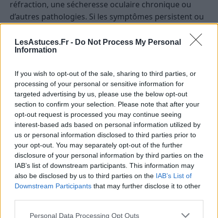
réfraction, une sécheresse oculaire chronique ou
d’autres pathologies. Si les symptômes persistent ou
s’aggravent malgré les mesures d’hygiène, consulter
un professionnel de santé est conseillé.
LesAstuces.Fr -
Do Not Process My Personal
Information
Les signes qui nécessitent une consultation
ophtalmologique
If you wish to opt-out of the sale, sharing to third parties, or
processing of your personal or sensitive information for
Une perte soudaine ou progressive de la vision
targeted advertising by us, please use the below opt-out
section to confirm your selection. Please note that after your
Une douleur oculaire persistante
opt-out request is processed you may continue seeing
Une sensibilité accrue à la lumière
interest-based ads based on personal information utilized by
us or personal information disclosed to third parties prior to
Une vision double ou des taches devant les yeux
your opt-out. You may separately opt-out of the further
Une sensation de corps étranger dans l’œil
disclosure of your personal information by third parties on the
IAB’s list of downstream participants. This information may
Conseils pour prévenir la fatigue
also be disclosed by us to third parties on the
IAB’s List of
Downstream Participants
that may further disclose it to other
visuelle dès ses premiers signes
third parties.
Adopter de bonnes habitudes peut significativement
Personal Data Processing Opt Outs