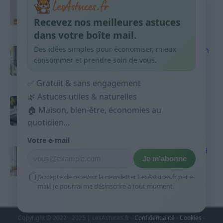
habitudes qui aident
Recevez nos meilleures astuces
9 avril 2026
dans votre boîte mail.
Des idées simples pour économiser, mieux
Produits ménagers : comment économiser en
courses sans acheter 10 sprays
consommer et prendre soin de vous.
9 avril 2026
✅ Gratuit & sans engagement
🌿 Astuces utiles & naturelles
Budget mensuel : méthode rapide pour
🏠 Maison, bien-être, économies au
répartir son salaire dès le jour de paie
quotidien...
9 avril 2026
Votre e-mail
Sport 10 minutes par jour est-ce utile et quoi
Je m’abonne
faire
9 avril 2026
J’accepte de recevoir la newsletter LesAstuces.fr par e-
mail. Je pourrai me désinscrire à tout moment.
Copyright © 2022 - 2025 | LesAstuces.fr -
Confidentialité
-
Cookies
-