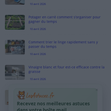
10 avril 2026
Potager en carré comment s’organiser pour
gagner du temps
10 avril 2026
Comment trier le linge rapidement sans y
passer du temps
10 avril 2026
Vinaigre blanc et four est-ce efficace contre la
graisse
10 avril 2026
×
Taches pigmentaires : routine simple +
habitudes qui aident
Recevez nos meilleures astuces
9 avril 2026
dans votre boîte mail.