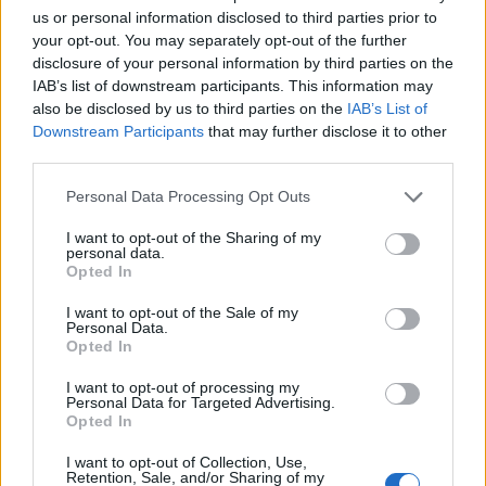
Une organisation claire et prévisible rassure l’enfant
us or personal information disclosed to third parties prior to
et favorise la gestion de ses émotions. Par exemple,
your opt-out. You may separately opt-out of the further
instaurer des horaires réguliers pour les repas, les
disclosure of your personal information by third parties on the
devoirs et le coucher lui donne un sentiment de
IAB’s list of downstream participants. This information may
also be disclosed by us to third parties on the
IAB’s List of
sécurité et limite l’anxiété liée à l’incertitude.
Downstream Participants
that may further disclose it to other
third parties.
Comment accompagner l’enfant lors
de conflits ou de frustrations
Personal Data Processing Opt Outs
I want to opt-out of the Sharing of my
Encourager la communication : aider l’enfant à
personal data.
exprimer ce qu’il ressent plutôt que de réagir par
Opted In
la violence ou le silence.
I want to opt-out of the Sale of my
Personal Data.
Modéliser la gestion des émotions : en tant que
Opted In
parent, montrer comment vous gérez votre
propre colère ou frustration est une leçon
I want to opt-out of processing my
Personal Data for Targeted Advertising.
précieuse pour l’enfant.
Opted In
Proposer des solutions concrètes : si votre enfant
I want to opt-out of Collection, Use,
est frustré par une tâche difficile, vous pouvez lui
Retention, Sale, and/or Sharing of my