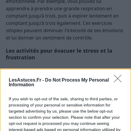
émotionnelle. Par exemple, vous pouvez lui
apprendre à prendre une grande respiration en
comptant jusqu’à trois, puis à expirer lentement en
comptant jusqu’à trois également. Ces exercices
simples peuvent diminuer l’intensité de ses émotions
et lui donner un sentiment de contrôle.
Les activités pour évacuer le stress et la
frustration
Proposer des activités physiques comme la marche,
la course ou le saut peut permettre à un enfant de
LesAstuces.Fr -
Do Not Process My Personal
libérer ses émotions négatives. Les activités
Information
artistiques (dessin, peinture, modelage) offrent
également un moyen d’expression pour transformer
If you wish to opt-out of the sale, sharing to third parties, or
processing of your personal or sensitive information for
ses ressentis en créations concrètes.
targeted advertising by us, please use the below opt-out
section to confirm your selection. Please note that after your
Mettre en place des routines rassurantes
opt-out request is processed you may continue seeing
interest-based ads based on personal information utilized by