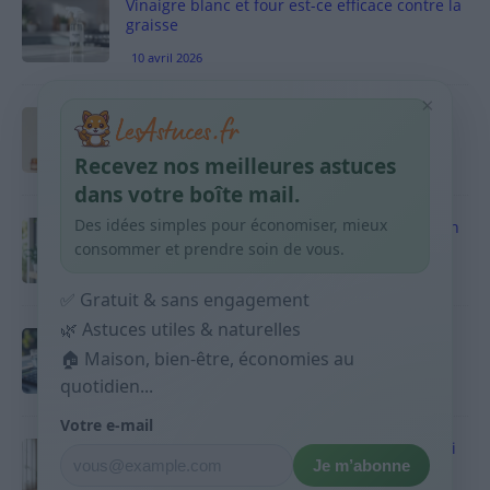
Vinaigre blanc et four est-ce efficace contre la
graisse
10 avril 2026
×
Taches pigmentaires : routine simple +
habitudes qui aident
Recevez nos meilleures astuces
9 avril 2026
dans votre boîte mail.
Des idées simples pour économiser, mieux
Produits ménagers : comment économiser en
courses sans acheter 10 sprays
consommer et prendre soin de vous.
9 avril 2026
✅ Gratuit & sans engagement
🌿 Astuces utiles & naturelles
Budget mensuel : méthode rapide pour
répartir son salaire dès le jour de paie
🏠 Maison, bien-être, économies au
quotidien...
9 avril 2026
Votre e-mail
Sport 10 minutes par jour est-ce utile et quoi
Je m’abonne
faire