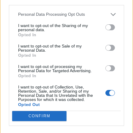
En plus d’être efficace, le vinaigre blanc est un allié du
third parties.
porte-monnaie et de l’environnement. Il permet de
Personal Data Processing Opt Outs
réduire la consommation de produits chimiques, de
limiter les déchets (moins de bouteilles en plastique),
I want to opt-out of the Sharing of my
personal data.
et de réaliser des économies substantielles sur le
Opted In
budget ménage. Pour aller plus loin dans cette
démarche, n’hésitez pas à consulter notre article
I want to opt-out of the Sale of my
Personal Data.
dédié aux
vacances économiques toute l’année
, qui
Opted In
regorge d’idées pour faire rimer plaisir et économies
I want to opt-out of processing my
au quotidien.
Personal Data for Targeted Advertising.
Opted In
Quelques précautions et limites à
I want to opt-out of Collection, Use,
connaître
Retention, Sale, and/or Sharing of my
Personal Data that Is Unrelated with the
Purposes for which it was collected.
Si le vinaigre blanc est un produit sûr, il existe
Opted Out
quelques précautions d’usage :
CONFIRM
Ne pas utiliser sur le marbre, la pierre naturelle,
l’ardoise ou les surfaces poreuses (risque de