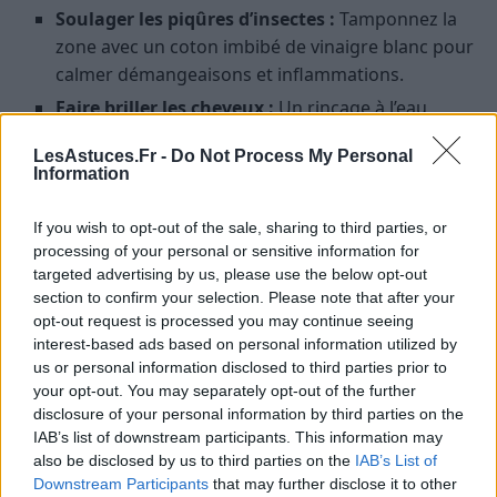
Soulager les piqûres d’insectes :
Tamponnez la
zone avec un coton imbibé de vinaigre blanc pour
calmer démangeaisons et inflammations.
Faire briller les cheveux :
Un rinçage à l’eau
vinaigrée (une cuillère à soupe de vinaigre blanc
LesAstuces.Fr -
Do Not Process My Personal
dans un litre d’eau) rend les cheveux plus brillants
Information
et élimine les résidus de calcaire.
Désinfecter les brosses à cheveux :
Laissez-les
If you wish to opt-out of the sale, sharing to third parties, or
tremper 30 minutes dans de l’eau tiède
processing of your personal or sensitive information for
targeted advertising by us, please use the below opt-out
additionnée de vinaigre blanc, puis rincez.
section to confirm your selection. Please note that after your
Déodorant naturel pour les pieds :
Un bain de
opt-out request is processed you may continue seeing
pieds avec un peu de vinaigre blanc neutralise les
interest-based ads based on personal information utilized by
odeurs.
us or personal information disclosed to third parties prior to
your opt-out. You may separately opt-out of the further
Usages malins du vinaigre blanc
disclosure of your personal information by third parties on the
IAB’s list of downstream participants. This information may
pour l’économie et l’écologie
also be disclosed by us to third parties on the
IAB’s List of
Downstream Participants
that may further disclose it to other