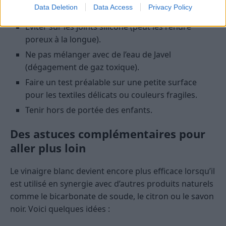
Data Deletion
Data Access
Privacy Policy
taches ou d’altération).
Éviter sur les joints silicone (peut les rendre
poreux à la longue).
Ne pas mélanger avec de l’eau de Javel
(dégagement de gaz toxique).
Faire un test préalable sur une petite surface
pour les textiles délicats ou couleurs fragiles.
Tenir hors de portée des enfants.
Des astuces complémentaires pour
aller plus loin
Le vinaigre blanc devient encore plus efficace lorsqu’il
est utilisé en synergie avec d’autres produits naturels
comme le bicarbonate de soude, le citron ou le savon
noir. Voici quelques idées :