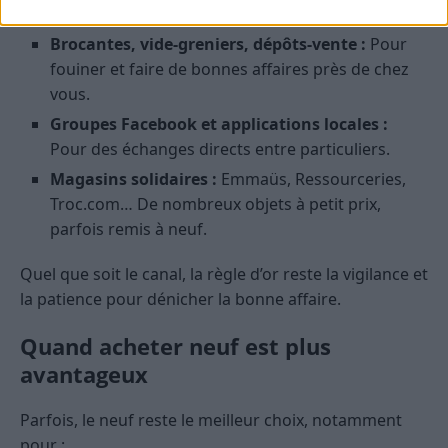
Selency (mobilier et déco).
Brocantes, vide-greniers, dépôts-vente :
Pour
fouiner et faire de bonnes affaires près de chez
vous.
Groupes Facebook et applications locales :
Pour des échanges directs entre particuliers.
Magasins solidaires :
Emmaüs, Ressourceries,
Troc.com… De nombreux objets à petit prix,
parfois remis à neuf.
Quel que soit le canal, la règle d’or reste la vigilance et
la patience pour dénicher la bonne affaire.
Quand acheter neuf est plus
avantageux
Parfois, le neuf reste le meilleur choix, notamment
pour :