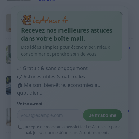
×
Taches pigmentaires : routine simple +
habitudes qui aident
Recevez nos meilleures astuces
9 avril 2026
dans votre boîte mail.
Des idées simples pour économiser, mieux
Produits ménagers : comment économiser en
courses sans acheter 10 sprays
consommer et prendre soin de vous.
9 avril 2026
✅ Gratuit & sans engagement
🌿 Astuces utiles & naturelles
Budget mensuel : méthode rapide pour
répartir son salaire dès le jour de paie
🏠 Maison, bien-être, économies au
quotidien...
9 avril 2026
Votre e-mail
Sport 10 minutes par jour est-ce utile et quoi
Je m’abonne
faire
9 avril 2026
J’accepte de recevoir la newsletter LesAstuces.fr par e-
mail. Je pourrai me désinscrire à tout moment.