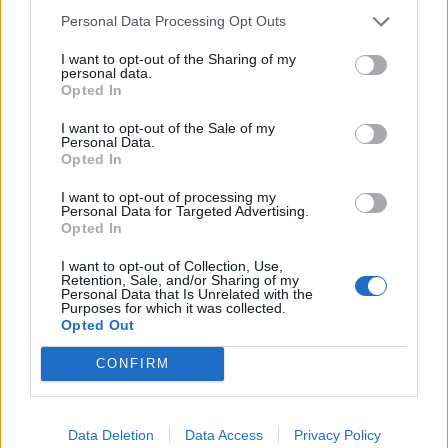
paiement et la livraison sont souvent mieux
Personal Data Processing Opt Outs
encadrés.
Comparez les prix :
Regardez le prix du neuf
I want to opt-out of the Sharing of my
personal data.
pour juger de la remise réelle.
Opted In
Demandez l’origine :
Facture, ticket de caisse,
I want to opt-out of the Sale of my
notice ou boîte d’origine sont des plus.
Personal Data.
Opted In
Privilégiez le local :
Cela permet de voir l’objet,
de l’essayer et d’éviter les mauvaises surprises
I want to opt-out of processing my
Personal Data for Targeted Advertising.
liées à la livraison.
Opted In
Les plateformes et lieux pour
I want to opt-out of Collection, Use,
Retention, Sale, and/or Sharing of my
acheter d’occasion
Personal Data that Is Unrelated with the
Purposes for which it was collected.
Opted Out
Vous pouvez acheter d’occasion en ligne ou en
CONFIRM
physique :
Sites spécialisés :
Leboncoin, Vinted, eBay, Back
Market (pour le reconditionné), Recommerce,
Data Deletion
Data Access
Privacy Policy