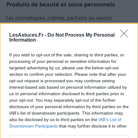
Produits de beauté et soins personnels
Les cosmétiques, crèmes, parfums ou rasoirs
électriques utilisés sont à éviter pour des raisons
d’hygiène évidentes. Privilégiez le neuf pour tout ce
LesAstuces.Fr -
Do Not Process My Personal
Information
qui touche à l’intime et à la santé.
Comment acheter d’occasion en
If you wish to opt-out of the sale, sharing to third parties, or
processing of your personal or sensitive information for
toute sécurité ?
targeted advertising by us, please use the below opt-out
section to confirm your selection. Please note that after your
Pour réussir vos achats d’occasion, quelques réflexes
opt-out request is processed you may continue seeing
s’imposent :
interest-based ads based on personal information utilized by
us or personal information disclosed to third parties prior to
Vérifiez l’état :
Demandez toujours des photos
your opt-out. You may separately opt-out of the further
disclosure of your personal information by third parties on the
réelles, examinez l’objet sous toutes ses coutures
IAB’s list of downstream participants. This information may
lors du retrait en main propre, testez les
also be disclosed by us to third parties on the
IAB’s List of
appareils électriques.
Downstream Participants
that may further disclose it to other
Préférez les plateformes sécurisées :
Le
third parties.