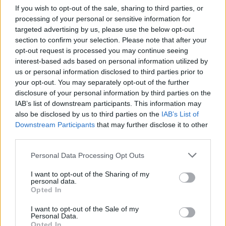
qu’un sujet prend une importance nouvelle, comme si
If you wish to opt-out of the sale, sharing to third parties, or
certains signes devenaient enfin plus lisibles. Le ciel
processing of your personal or sensitive information for
targeted advertising by us, please use the below opt-out
soutient les démarches de clarification, les décisions
section to confirm your selection. Please note that after your
prises en conscience et les conversations qui
opt-out request is processed you may continue seeing
permettent d’aller au fond des choses sans tension
interest-based ads based on personal information utilized by
inutile. Une opportunité peut naître d’une situation
us or personal information disclosed to third parties prior to
que vous observiez depuis quelque temps, surtout si
your opt-out. You may separately opt-out of the further
disclosure of your personal information by third parties on the
vous choisissez d’agir avec discrétion et précision.
IAB’s list of downstream participants. This information may
Émotionnellement, la journée peut faire remonter
also be disclosed by us to third parties on the
IAB’s List of
une intensité passagère : essayez de ne pas tirer de
Downstream Participants
that may further disclose it to other
conclusion définitive sur une impression du moment.
third parties.
Les astres encouragent la lucidité, pas la méfiance. En
Personal Data Processing Opt Outs
matière pratique, un détail administratif, financier ou
organisationnel mérite une attention particulière. En
I want to opt-out of the Sharing of my
personal data.
fin de journée, vous pourriez retrouver une sensation
Opted In
de maîtrise appréciable.
I want to opt-out of the Sale of my
Personal Data.
Sagittaire
— Le 06 July 2026 souffle un vent
Opted In