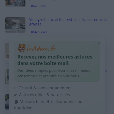
10 avril 2026
Vinaigre blanc et four est-ce efficace contre la
graisse
10 avril 2026
×
Taches pigmentaires : routine simple +
habitudes qui aident
Recevez nos meilleures astuces
9 avril 2026
dans votre boîte mail.
Des idées simples pour économiser, mieux
Produits ménagers : comment économiser en
courses sans acheter 10 sprays
consommer et prendre soin de vous.
9 avril 2026
✅ Gratuit & sans engagement
🌿 Astuces utiles & naturelles
Budget mensuel : méthode rapide pour
🏠 Maison, bien-être, économies au
répartir son salaire dès le jour de paie
quotidien...
9 avril 2026