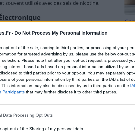
 et souvent utilisés avec des sels de nicotine.
 Électronique
Com
san
Santé
s.Fr -
Do Not Process My Personal Information
Tri d
oit pas totalement sans risque, elle est considérée
beauc
to opt-out of the sale, sharing to third parties, or processing of your per
tabac traditionnel. Elle ne contient pas de
du l
formation for targeted advertising by us, please use the below opt-out s
deux substances particulièrement nocives
compl
r selection. Please note that after your opt-out request is processed y
astu
es.
eing interest-based ads based on personal information utilized by us or
disclosed to third parties prior to your opt-out. You may separately opt-
losure of your personal information by third parties on the IAB’s list of
. This information may also be disclosed by us to third parties on the
IA
Participants
that may further disclose it to other third parties.
rette électronique comme un outil pour réduire ou
.
l Data Processing Opt Outs
es, la cigarette électronique génère moins de
o opt-out of the Sharing of my personal data.