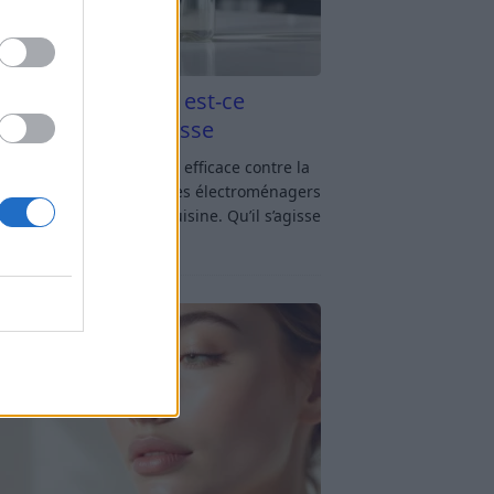
aigre blanc et four est-ce
icace contre la graisse
gre blanc et four : est-ce efficace contre la
se ? Le four fait partie des électroménagers
lus sollicités dans une cuisine. Qu’il s’agisse
réparer un gratin, de
[…]