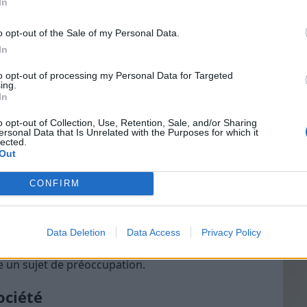
In
tte Électronique
o opt-out of the Sale of my Personal Data.
In
Vin
é
to opt-out of processing my Personal Data for Targeted
eff
ing.
s risques. La présence de nicotine et d’autres
In
Vinai
ser des problèmes de santé, notamment pour les
grais
o opt-out of Collection, Use, Retention, Sale, and/or Sharing
ersonal Data that Is Unrelated with the Purposes for which it
les p
lected.
de p
Out
CONFIRM
es
peut créer ou maintenir une dépendance.
Data Deletion
Data Access
Privacy Policy
mental des cigarettes électroniques, notamment en
e un sujet de préoccupation.
ociété