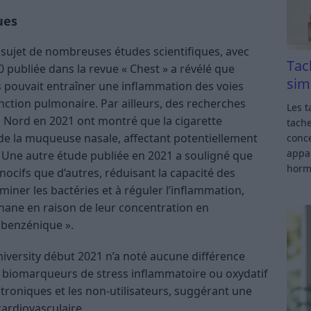
ues
e sujet de nombreuses études scientifiques, avec
Tac
0 publiée dans la revue « Chest » a révélé que
sim
ues pouvait entraîner une inflammation des voies
onction pulmonaire​
​. Par ailleurs, des recherches
Les t
u Nord en 2021 ont montré que la cigarette
tache
 de la muqueuse nasale, affectant potentiellement
conce
appar
​. Une autre étude publiée en 2021 a souligné que
horm
nocifs que d’autres, réduisant la capacité des
iminer les bactéries et à réguler l’inflammation,
ane en raison de leur concentration en
benzénique »​
​.
versity début 2021 n’a noté aucune différence
es biomarqueurs de stress inflammatoire ou oxydatif
ectroniques et les non-utilisateurs, suggérant une
cardiovasculaire​
​.