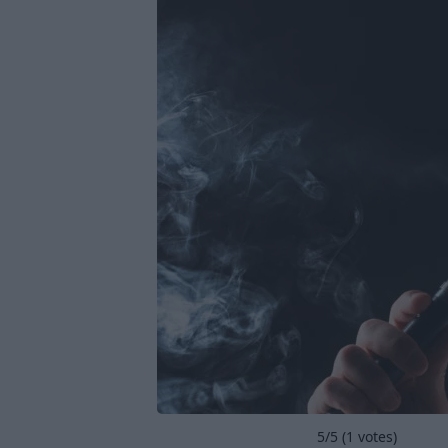
5
/5 (
1
votes)