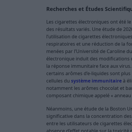
Recherches et Études Scientifiq
Les cigarettes électroniques ont été l
des résultats variés. Une étude de 202
l’utilisation de cigarettes électroniq
respiratoires et une réduction de la f
menées par l’Université de Caroline d
électronique induit des modifications
la réponse immunitaire face aux virus​
certains arômes d’e-liquides sont plus 
cellules du
système immunitaire
à él
notamment les arômes chocolat et ban
composant chimique appelé « anneau 
Néanmoins, une étude de la Boston Uni
significative dans la concentration d
entre les utilisateurs de cigarettes él
absence d’effet notable sur la toxicité 