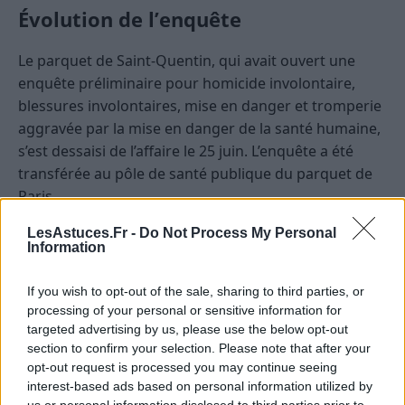
Évolution de l’enquête
Le parquet de Saint-Quentin, qui avait ouvert une
enquête préliminaire pour homicide involontaire,
blessures involontaires, mise en danger et tromperie
aggravée par la mise en danger de la santé humaine,
s’est dessaisi de l’affaire le 25 juin. L’enquête a été
transférée au pôle de santé publique du parquet de
Paris.
LesAstuces.Fr -
Do Not Process My Personal
Source :
Information
https://www.bfmtv.com/sante/intoxications-
alimentaires-dans-l-aisne-deux-nouveaux-cas-
If you wish to opt-out of the sale, sharing to third parties, or
recenses-deux-semaines-apres-la-fermeture-des-
processing of your personal or sensitive information for
boucheries_AN-202507050385.html
targeted advertising by us, please use the below opt-out
section to confirm your selection. Please note that after your
opt-out request is processed you may continue seeing
SANTÉ
interest-based ads based on personal information utilized by