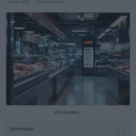
6 juillet 2025
Nathalie Leclerc
4
/5 (
3
votes)
Sommaire