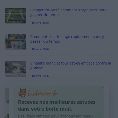
Potager en carré comment s’organiser pour
gagner du temps
10 avril 2026
Comment trier le linge rapidement sans y
passer du temps
10 avril 2026
Vinaigre blanc et four est-ce efficace contre la
graisse
10 avril 2026
×
Taches pigmentaires : routine simple +
habitudes qui aident
Recevez nos meilleures astuces
9 avril 2026
dans votre boîte mail.
Des idées simples pour économiser, mieux
Produits ménagers : comment économiser en