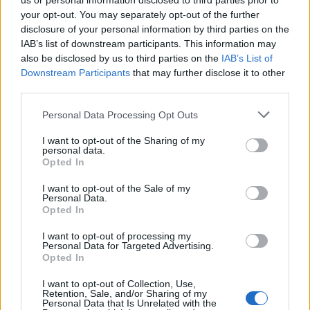
us or personal information disclosed to third parties prior to
your opt-out. You may separately opt-out of the further
disclosure of your personal information by third parties on the
IAB’s list of downstream participants. This information may
also be disclosed by us to third parties on the
IAB’s List of
Downstream Participants
that may further disclose it to other
third parties.
Personal Data Processing Opt Outs
A propos Nathalie Leclerc
2950 Articles
I want to opt-out of the Sharing of my
personal data.
Nathalie Leclerc est une journaliste spécialisée en santé et
Opted In
médecine. Mère de deux enfants, elle allie une solide
I want to opt-out of the Sale of my
expertise journalistique à une expérience concrète de la
Personal Data.
santé familiale et de la nutrition. Fervente adepte d’un mode
Opted In
de vie sain, écologique et durable, elle s’engage depuis de
nombreuses années en faveur des produits biologiques et
I want to opt-out of processing my
Personal Data for Targeted Advertising.
des solutions de ménage respectueuses de l’environnement.
Opted In
Grâce à cette double casquette de journaliste et de maman
engagée, Nathalie propose des conseils pratiques, fiables et
I want to opt-out of Collection, Use,
accessibles, permettant à ses lecteurs de mieux naviguer
Retention, Sale, and/or Sharing of my
Personal Data that Is Unrelated with the
dans les enjeux de la santé moderne tout en adoptant des