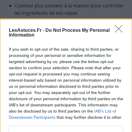
Cuisinez plus souvent à la maison pour contrôler
les ingrédients de vos repas.
FAQ sur le diabète de type 2
LesAstuces.Fr -
Do Not Process My Personal
Information
Quelle est la différence entre le diabète de
type 1 et le diabète de type 2 ?
If you wish to opt-out of the sale, sharing to third parties, or
processing of your personal or sensitive information for
Le
diabète de type 1
et le diabète de type 2 sont deux
targeted advertising by us, please use the below opt-out
maladies chroniques qui se caractérisent par une
section to confirm your selection. Please note that after your
hyperglycémie chronique, c’est-à-dire par un taux
opt-out request is processed you may continue seeing
interest-based ads based on personal information utilized by
trop élevé de glucose ou de sucre dans le sang.
us or personal information disclosed to third parties prior to
Cependant, les deux maladies ont des causes
your opt-out. You may separately opt-out of the further
différentes et sont traitées différemment.
disclosure of your personal information by third parties on the
IAB’s list of downstream participants. This information may
Le diabète de type 1 est une maladie auto-immune
also be disclosed by us to third parties on the
IAB’s List of
dans laquelle le
système immunitaire
attaque et
Downstream Participants
that may further disclose it to other
third parties.
détruit les cellules bêta du pancréas, qui produisent