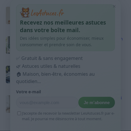
×
Taches pigmentaires : routine simple +
habitudes qui aident
Recevez nos meilleures astuces
9 avril 2026
dans votre boîte mail.
Des idées simples pour économiser, mieux
Produits ménagers : comment économiser en
courses sans acheter 10 sprays
consommer et prendre soin de vous.
9 avril 2026
✅ Gratuit & sans engagement
🌿 Astuces utiles & naturelles
Budget mensuel : méthode rapide pour
répartir son salaire dès le jour de paie
🏠 Maison, bien-être, économies au
quotidien...
9 avril 2026
Votre e-mail
Sport 10 minutes par jour est-ce utile et quoi
Je m’abonne
faire
9 avril 2026
J’accepte de recevoir la newsletter LesAstuces.fr par e-
mail. Je pourrai me désinscrire à tout moment.