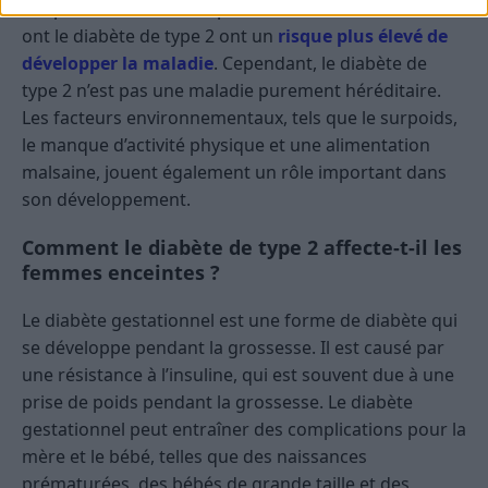
Les personnes dont les parents ou les frères et sœurs
ont le diabète de type 2 ont un
risque plus élevé de
développer la maladie
. Cependant, le diabète de
type 2 n’est pas une maladie purement héréditaire.
Les facteurs environnementaux, tels que le surpoids,
le manque d’activité physique et une alimentation
malsaine, jouent également un rôle important dans
son développement.
Comment le diabète de type 2 affecte-t-il les
femmes enceintes ?
Le diabète gestationnel est une forme de diabète qui
se développe pendant la grossesse. Il est causé par
une résistance à l’insuline, qui est souvent due à une
prise de poids pendant la grossesse. Le diabète
gestationnel peut entraîner des complications pour la
mère et le bébé, telles que des naissances
prématurées, des bébés de grande taille et des