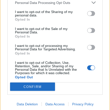
l’insuline. Les personnes atteintes de diabète de type
Personal Data Processing Opt Outs
1 doivent prendre de l’insuline tous les jours pour
contrôler leur glycémie.
I want to opt-out of the Sharing of my
personal data.
Opted In
Le diabète de type 2 est une maladie dans laquelle le
I want to opt-out of the Sale of my
corps devient résistant à l’insuline. Cela signifie que
Personal Data.
l’insuline est moins efficace pour faire entrer le
Opted In
glucose dans les cellules. Les personnes atteintes de
I want to opt-out of processing my
diabète de type 2 peuvent souvent contrôler leur
Personal Data for Targeted Advertising.
Opted In
glycémie grâce à des modifications du mode de vie,
telles qu’une perte de poids, une alimentation saine
I want to opt-out of Collection, Use,
et une activité physique régulière. Cependant, si ces
Retention, Sale, and/or Sharing of my
Personal Data that Is Unrelated with the
modifications ne suffisent pas, des médicaments
Purposes for which it was collected.
Opted Out
peuvent être nécessaires.
CONFIRM
Est-ce que le diabète de type 2 est une
maladie héréditaire ?
Data Deletion
Data Access
Privacy Policy
Oui, le diabète de type 2 a un composant génétique.