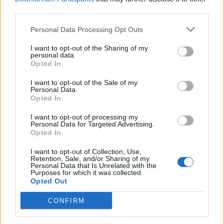
third parties.
Personal Data Processing Opt Outs
I want to opt-out of the Sharing of my
personal data.
Opted In
I want to opt-out of the Sale of my
Personal Data.
Opted In
A propos Nathalie Leclerc
2950 Articles
Nathalie Leclerc est une journaliste spécialisée en santé et
I want to opt-out of processing my
Personal Data for Targeted Advertising.
médecine. Mère de deux enfants, elle allie une solide
Opted In
expertise journalistique à une expérience concrète de la
santé familiale et de la nutrition. Fervente adepte d’un mode
I want to opt-out of Collection, Use,
de vie sain, écologique et durable, elle s’engage depuis de
Retention, Sale, and/or Sharing of my
Personal Data that Is Unrelated with the
nombreuses années en faveur des produits biologiques et
Purposes for which it was collected.
des solutions de ménage respectueuses de l’environnement.
Opted Out
Grâce à cette double casquette de journaliste et de maman
engagée, Nathalie propose des conseils pratiques, fiables et
CONFIRM
accessibles, permettant à ses lecteurs de mieux naviguer
dans les enjeux de la santé moderne tout en adoptant des