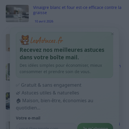
Vinaigre blanc et four est-ce efficace contre la
graisse
10 avril 2026
×
Taches pigmentaires : routine simple +
habitudes qui aident
Recevez nos meilleures astuces
9 avril 2026
dans votre boîte mail.
Des idées simples pour économiser, mieux
Produits ménagers : comment économiser en
courses sans acheter 10 sprays
consommer et prendre soin de vous.
9 avril 2026
✅ Gratuit & sans engagement
🌿 Astuces utiles & naturelles
Budget mensuel : méthode rapide pour
répartir son salaire dès le jour de paie
🏠 Maison, bien-être, économies au
quotidien...
9 avril 2026
Votre e-mail
Sport 10 minutes par jour est-ce utile et quoi
Je m’abonne