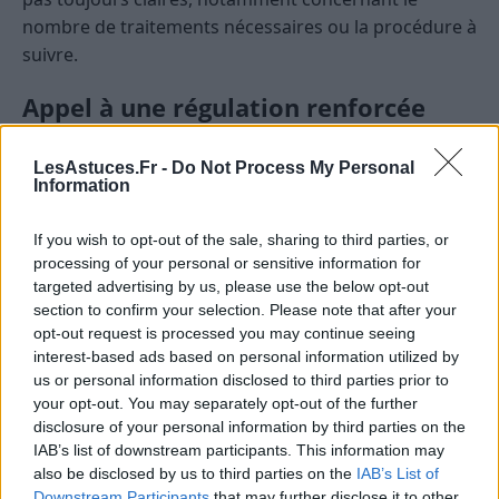
nombre de traitements nécessaires ou la procédure à
suivre.
Appel à une régulation renforcée
Pour des raisons sanitaires et environnementales, les
LesAstuces.Fr -
Do Not Process My Personal
auteurs appellent à une meilleure surveillance des
Information
produits. Ils recommandent aux autorités françaises
de réaliser des évaluations rigoureuses de l’efficacité
If you wish to opt-out of the sale, sharing to third parties, or
processing of your personal or sensitive information for
avant d’approuver de nouveaux traitements contre
targeted advertising by us, please use the below opt-out
les poux.
section to confirm your selection. Please note that after your
opt-out request is processed you may continue seeing
Source :
https://www.bfmtv.com/sante/la-
interest-based ads based on personal information utilized by
majorite-des-traitements-anti-poux-vendus-en-
us or personal information disclosed to third parties prior to
france-juges-inefficaces_AN-202507080429.html
your opt-out. You may separately opt-out of the further
disclosure of your personal information by third parties on the
IAB’s list of downstream participants. This information may
SANTÉ
also be disclosed by us to third parties on the
IAB’s List of
Downstream Participants
that may further disclose it to other