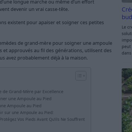
, d’une longue marche ou même d’un effort
Cré
ent devenir un vrai casse-tête.
bud
ons existent pour apaiser et soigner ces petites
Le c
solut
impor
s remèdes de grand-mère pour soigner une ampoule
peut 
s et approuvés au fil des générations, utilisent des
dan
ous avez probablement déjà à la maison.
de de Grand-Mère par Excellence
igner une Ampoule au Pied
 une Ampoule au Pied
oir sur une Ampoule au Pied:
rotégez Vos Pieds Avant Qu’ils Ne Souffrent