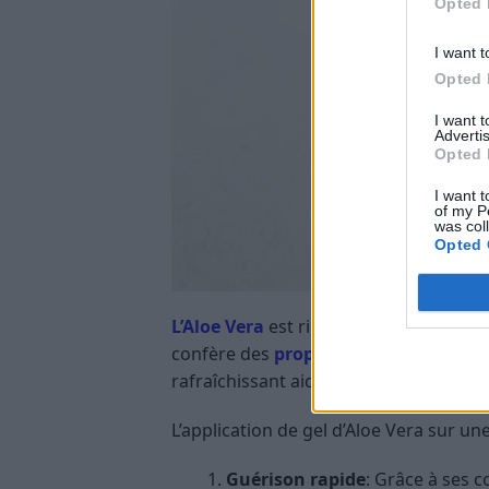
Opted 
I want t
Opted 
I want 
Advertis
Opted 
I want t
of my P
was col
Opted 
L’Aloe Vera
est riche en vitamines, min
confère des
propriétés anti-inflamm
rafraîchissant aide à soulager rapide
L’application de gel d’Aloe Vera sur u
Guérison rapide
: Grâce à ses c