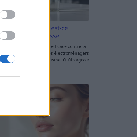
aigre blanc et four est-ce
icace contre la graisse
gre blanc et four : est-ce efficace contre la
se ? Le four fait partie des électroménagers
lus sollicités dans une cuisine. Qu’il s’agisse
réparer un gratin, de
[…]