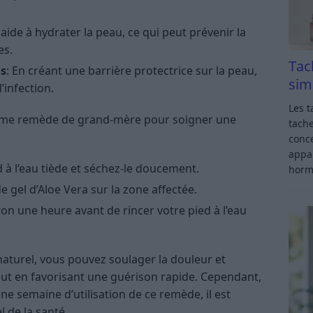
a aide à hydrater la peau, ce qui peut prévenir la
es.
Tac
ns
: En créant une barrière protectrice sur la peau,
sim
’infection.
Les t
omme remède de grand-mère pour soigner une
tache
conce
appar
à l’eau tiède et séchez-le doucement.
horm
 gel d’Aloe Vera sur la zone affectée.
ron une heure avant de rincer votre pied à l’eau
naturel, vous pouvez soulager la douleur et
out en favorisant une guérison rapide. Cependant,
ne semaine d’utilisation de ce remède, il est
 de la santé.