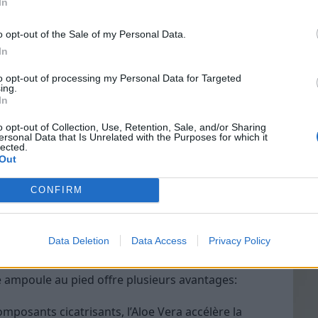
In
o opt-out of the Sale of my Personal Data.
In
Vin
to opt-out of processing my Personal Data for Targeted
eff
ing.
In
Vinai
grais
o opt-out of Collection, Use, Retention, Sale, and/or Sharing
ersonal Data that Is Unrelated with the Purposes for which it
les p
lected.
de p
Out
CONFIRM
éraux, acides aminés et antioxydants, ce qui lui
atoires
et apaisantes. De plus, son effet
Data Deletion
Data Access
Privacy Policy
ment la douleur causée par les ampoules.
ne ampoule au pied offre plusieurs avantages:
omposants cicatrisants, l’Aloe Vera accélère la