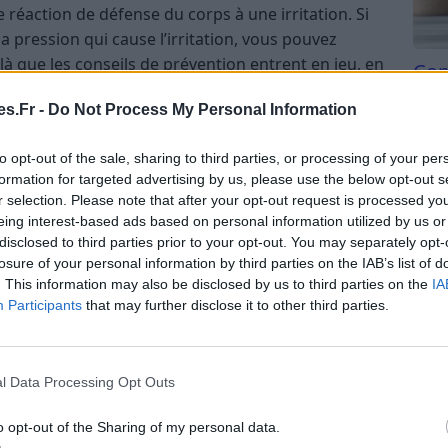
réaction de défense du corps à une irritation. Si
a pression qui cause l’irritation, vous pouvez
 là que les conseils de prévention entrent en jeu, en
Com
 soigner une ampoule au pied.
san
s.Fr -
Do Not Process My Personal Information
ra : Le Remède de Grand-Mère par
Tri d
beauc
to opt-out of the sale, sharing to third parties, or processing of your per
du l
formation for targeted advertising by us, please use the below opt-out s
compl
r selection. Please note that after your opt-out request is processed y
 de grand-mère pour soigner une ampoule au pied,
astu
eing interest-based ads based on personal information utilized by us or
choix les plus efficaces. Cette plante grasse aux
disclosed to third parties prior to your opt-out. You may separately opt-
s les âges pour traiter diverses affections, y compris
losure of your personal information by third parties on the IAB’s list of
. This information may also be disclosed by us to third parties on the
IA
Participants
that may further disclose it to other third parties.
l Data Processing Opt Outs
o opt-out of the Sharing of my personal data.