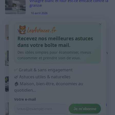
Vinaigre blanc et four est-ce efficace contre la
graisse
10 avril 2026
×
Taches pigmentaires : routine simple +
habitudes qui aident
Recevez nos meilleures astuces
9 avril 2026
dans votre boîte mail.
Des idées simples pour économiser, mieux
Produits ménagers : comment économiser en
courses sans acheter 10 sprays
consommer et prendre soin de vous.
9 avril 2026
✅ Gratuit & sans engagement
🌿 Astuces utiles & naturelles
Budget mensuel : méthode rapide pour
répartir son salaire dès le jour de paie
🏠 Maison, bien-être, économies au
quotidien...
9 avril 2026
Votre e-mail
Sport 10 minutes par jour est-ce utile et quoi
Je m’abonne
faire