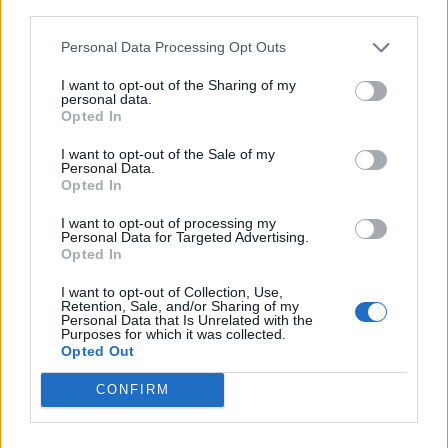
third parties.
Il est important de ne pas mouiller le cadre pour
Personal Data Processing Opt Outs
éviter tout dommage. Nettoyez la surface du miroir
avec un chiffon microfibre humide et séchez
I want to opt-out of the Sharing of my
personal data.
rapidement. Pour le cadre, utilisez un chiffon sec ou
Opted In
un produit spécifique si nécessaire.
I want to opt-out of the Sale of my
Personal Data.
Faut-il utiliser des produits
Opted In
spécialisés ou naturels ?
I want to opt-out of processing my
Personal Data for Targeted Advertising.
Les produits spécialisés pour le nettoyage des miroirs
Opted In
sont efficaces, mais les solutions naturelles comme le
I want to opt-out of Collection, Use,
vinaigre blanc ou le bicarbonate de soude sont tout
Retention, Sale, and/or Sharing of my
Personal Data that Is Unrelated with the
aussi performantes et respectueuses de
Purposes for which it was collected.
Opted Out
l’environnement. La clé réside dans la technique et
dans l’utilisation d’outils adaptés.
CONFIRM
Résumé des meilleures astuces pour