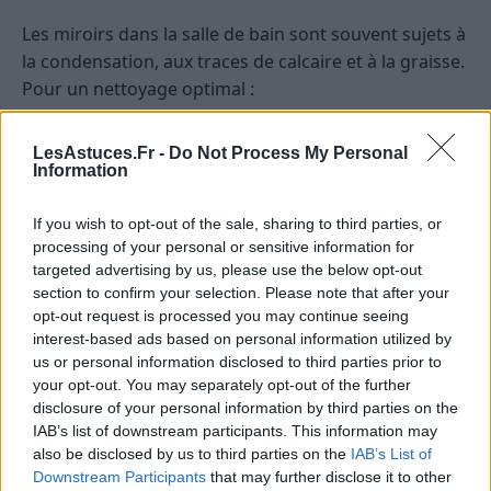
Les miroirs dans la salle de bain sont souvent sujets à
la condensation, aux traces de calcaire et à la graisse.
Pour un nettoyage optimal :
Utilisez un mélange eau + vinaigre blanc pour
LesAstuces.Fr -
Do Not Process My Personal
détartrer et faire partir la buée.
Information
Après le nettoyage, appliquez un produit anti-
buée ou un spray à base de silicone pour limiter
If you wish to opt-out of the sale, sharing to third parties, or
processing of your personal or sensitive information for
la formation de buée à l’avenir.
targeted advertising by us, please use the below opt-out
section to confirm your selection. Please note that after your
Les miroirs décoratifs ou de grande taille
opt-out request is processed you may continue seeing
interest-based ads based on personal information utilized by
Pour ces miroirs, la précision est essentielle. Utilisez
us or personal information disclosed to third parties prior to
une raclette à vitre pour couvrir toute la surface sans
your opt-out. You may separately opt-out of the further
laisser de traces. Pensez aussi à nettoyer le cadre si
disclosure of your personal information by third parties on the
nécessaire, en utilisant un chiffon humide adapté.
IAB’s list of downstream participants. This information may
also be disclosed by us to third parties on the
IAB’s List of
Les miroirs à cadre en bois ou en métal
Downstream Participants
that may further disclose it to other