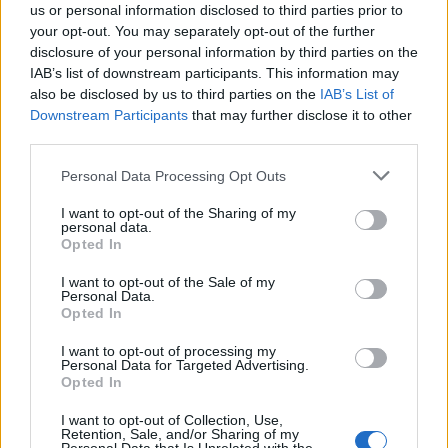
us or personal information disclosed to third parties prior to
your opt-out. You may separately opt-out of the further
disclosure of your personal information by third parties on the
IAB’s list of downstream participants. This information may
also be disclosed by us to third parties on the
IAB’s List of
Downstream Participants
that may further disclose it to other
third parties.
Personal Data Processing Opt Outs
I want to opt-out of the Sharing of my
A propos Nathalie Leclerc
2950 Articles
personal data.
Opted In
Nathalie Leclerc est une journaliste spécialisée en santé et
médecine. Mère de deux enfants, elle allie une solide
I want to opt-out of the Sale of my
expertise journalistique à une expérience concrète de la
Personal Data.
Opted In
santé familiale et de la nutrition. Fervente adepte d’un mode
de vie sain, écologique et durable, elle s’engage depuis de
I want to opt-out of processing my
nombreuses années en faveur des produits biologiques et
Personal Data for Targeted Advertising.
des solutions de ménage respectueuses de l’environnement.
Opted In
Grâce à cette double casquette de journaliste et de maman
I want to opt-out of Collection, Use,
engagée, Nathalie propose des conseils pratiques, fiables et
Retention, Sale, and/or Sharing of my
accessibles, permettant à ses lecteurs de mieux naviguer