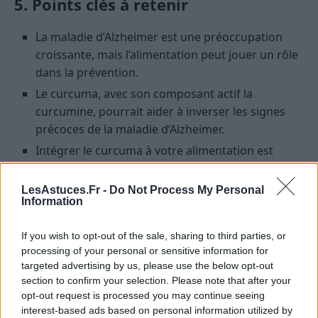
5. Points clés à retenir
La maladie d’Alzheimer est une préoccupation
croissante, mais l’alimentation peut jouer un rôle
dans la prévention.
Le curcuma, avec son composant actif la
curcumine, pourrait aider à inverser les signes
précoces de la maladie d’Alzheimer.
Intégrer le curcuma à votre alimentation est
simple et délicieux !
LesAstuces.Fr -
Do Not Process My Personal
En conclusion, alors que le curcuma n’est pas un
Information
“remède miracle”, il offre certainement de l’espoir
dans la lutte contre les signes précoces de la maladie
If you wish to opt-out of the sale, sharing to third parties, or
processing of your personal or sensitive information for
d’Alzheimer. Après tout, si un simple aliment peut
targeted advertising by us, please use the below opt-out
aider, pourquoi ne pas lui donner une chance ?
section to confirm your selection. Please note that after your
opt-out request is processed you may continue seeing
ALIMENTATION
SANTÉ
SANTÉ MENTALE
interest-based ads based on personal information utilized by