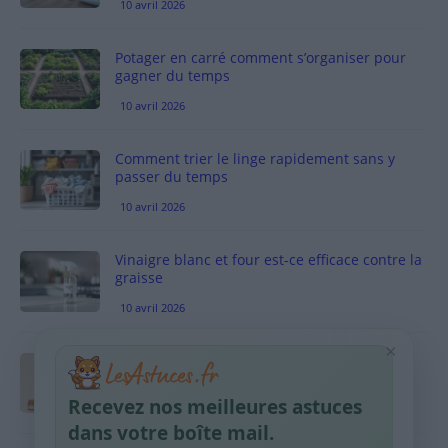
10 avril 2026
Potager en carré comment s’organiser pour
gagner du temps
10 avril 2026
Comment trier le linge rapidement sans y
passer du temps
10 avril 2026
Vinaigre blanc et four est-ce efficace contre la
graisse
10 avril 2026
×
Taches pigmentaires : routine simple +
habitudes qui aident
Recevez nos meilleures astuces
9 avril 2026
dans votre boîte mail.