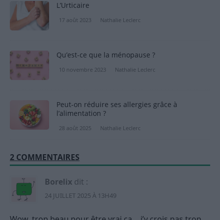
L’Urticaire
17 août 2023
Nathalie Leclerc
Qu’est-ce que la ménopause ?
10 novembre 2023
Nathalie Leclerc
Peut-on réduire ses allergies grâce à
l’alimentation ?
28 août 2025
Nathalie Leclerc
2 COMMENTAIRES
Borelix
dit :
24 JUILLET 2025 À 13H49
Wow, trop beau pour être vrai ça… j’y crois pas trop