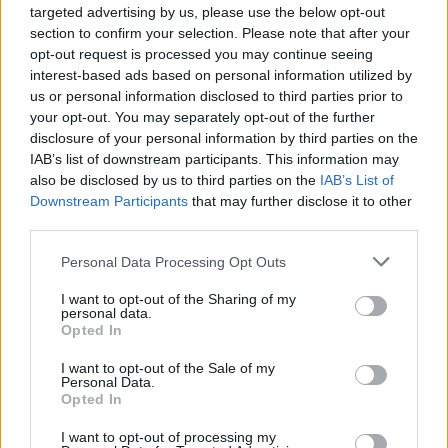
de sucre. Voici quelques astuces pour cuisiner de
targeted advertising by us, please use the below opt-out
manière plus saine sans sacrifier la saveur :
section to confirm your selection. Please note that after your
opt-out request is processed you may continue seeing
Réduction Progressive du Sucre dans les
interest-based ads based on personal information utilized by
us or personal information disclosed to third parties prior to
Recettes :
Commencez par diminuer petit à petit
your opt-out. You may separately opt-out of the further
la quantité de sucre que vous ajoutez dans vos
disclosure of your personal information by third parties on the
recettes. Par exemple, si une recette demande
IAB’s list of downstream participants. This information may
une tasse de sucre, essayez d’utiliser seulement
also be disclosed by us to third parties on the
IAB’s List of
trois quarts de tasse. Vous constaterez que la
Downstream Participants
that may further disclose it to other
différence de goût est souvent négligeable, et vos
third parties.
papilles s’habitueront progressivement à moins
Personal Data Processing Opt Outs
de douceur.
I want to opt-out of the Sharing of my
Utilisation d’Épices et d’Arômes Naturels :
Les
personal data.
épices comme la cannelle
, la vanille, la
Opted In
cardamome ou le gingembre peuvent ajouter
I want to opt-out of the Sale of my
une richesse de saveurs sans nécessiter de sucre
Personal Data.
Opted In
supplémentaire. De même, l’extrait de vanille ou
le zeste de citron peuvent donner une impression
I want to opt-out of processing my