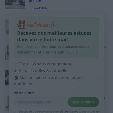
graisse
10 avril 2026
×
Taches pigmentaires : routine simple +
habitudes qui aident
Recevez nos meilleures astuces
9 avril 2026
dans votre boîte mail.
Des idées simples pour économiser, mieux
Produits ménagers : comment économiser en
courses sans acheter 10 sprays
consommer et prendre soin de vous.
9 avril 2026
✅ Gratuit & sans engagement
🌿 Astuces utiles & naturelles
Budget mensuel : méthode rapide pour
répartir son salaire dès le jour de paie
🏠 Maison, bien-être, économies au
quotidien...
9 avril 2026
Votre e-mail
Sport 10 minutes par jour est-ce utile et quoi
Je m’abonne
faire
9 avril 2026
J’accepte de recevoir la newsletter LesAstuces.fr par e-