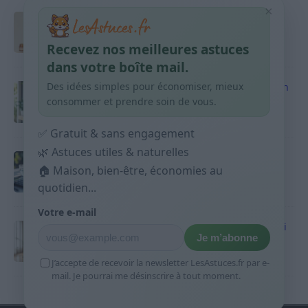
×
Taches pigmentaires : routine simple +
habitudes qui aident
Recevez nos meilleures astuces
9 avril 2026
dans votre boîte mail.
Des idées simples pour économiser, mieux
Produits ménagers : comment économiser en
courses sans acheter 10 sprays
consommer et prendre soin de vous.
9 avril 2026
✅ Gratuit & sans engagement
🌿 Astuces utiles & naturelles
Budget mensuel : méthode rapide pour
répartir son salaire dès le jour de paie
🏠 Maison, bien-être, économies au
quotidien...
9 avril 2026
Votre e-mail
Sport 10 minutes par jour est-ce utile et quoi
Je m’abonne
faire
9 avril 2026
J’accepte de recevoir la newsletter LesAstuces.fr par e-
mail. Je pourrai me désinscrire à tout moment.