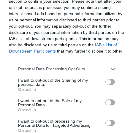
section to confirm your selection. Please note that after your
Adapter ses habitudes en utilisant des couvercles
opt-out request is processed you may continue seeing
réutilisables ou des feuilles de silicone pour
interest-based ads based on personal information utilized by
us or personal information disclosed to third parties prior to
couvrir les plats.
your opt-out. You may separately opt-out of the further
disclosure of your personal information by third parties on the
En intégrant ces pratiques dans notre quotidien,
IAB’s list of downstream participants. This information may
nous contribuons à la réduction des déchets et à la
also be disclosed by us to third parties on the
IAB’s List of
préservation de l’environnement.
Downstream Participants
that may further disclose it to other
third parties.
Les avantages environnementaux et
Personal Data Processing Opt Outs
économiques des alternatives
écologiques
I want to opt-out of the Sharing of my
personal data.
Opted In
Adopter des alternatives écologiques au papier
aluminium permet non seulement de diminuer la
I want to opt-out of the Sale of my
Personal Data.
pollution, mais aussi de réaliser des économies à long
Opted In
terme. Les contenants réutilisables ont une durée de
I want to opt-out of processing my
vie prolongée, ce qui réduit la nécessité d’achats
Personal Data for Targeted Advertising.
réguliers de films ou feuilles jetables. De plus, en
Opted In