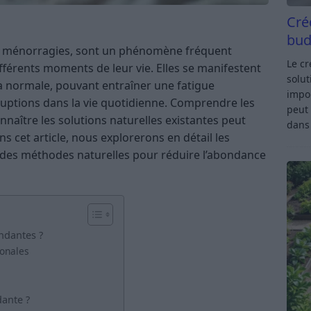
Cré
bud
es ménorragies, sont un phénomène fréquent
Le c
érents moments de leur vie. Elles se manifestent
solut
la normale, pouvant entraîner une fatigue
impor
uptions dans la vie quotidienne. Comprendre les
peut 
naître les solutions naturelles existantes peut
dan
ns cet article, nous explorerons en détail les
e des méthodes naturelles pour réduire l’abondance
ndantes ?
monales
ante ?