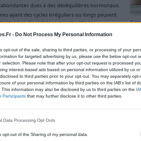
s abondantes dues à des déséquilibres hormonaux.
mes ayant des cycles irréguliers ou longs peuvent
Com
tantes lors de certaines menstruations.
san
s.Fr -
Do Not Process My Personal Information
Tri d
beauc
eurs bénignes dans l’utérus peuvent provoquer
to opt-out of the sale, sharing to third parties, or processing of your per
du l
formation for targeted advertising by us, please use the below opt-out s
t accompagnées de douleurs ou de sensations de
compl
r selection. Please note that after your opt-out request is processed y
astu
eing interest-based ads based on personal information utilized by us or
issances peuvent également entraîner des
disclosed to third parties prior to your opt-out. You may separately opt-
losure of your personal information by third parties on the IAB’s list of
. This information may also be disclosed by us to third parties on the
IA
: Des maladies comme la maladie de von
Participants
that may further disclose it to other third parties.
nie peuvent affecter la coagulation sanguine,
s saignements.
e de tissu endométrial en dehors de l’utérus peut
l Data Processing Opt Outs
t douloureuses.
o opt-out of the Sharing of my personal data.
Bien que plus rares, certains cancers de l’utérus ou