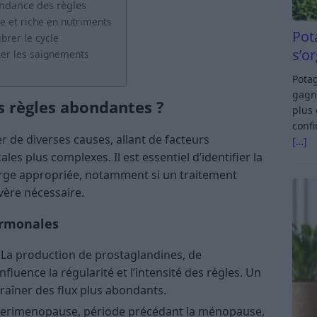
ondance des règles
e et riche en nutriments
Pot
brer le cycle
s’o
ter les saignements
Potag
gagn
s règles abondantes ?
plus 
confi
 de diverses causes, allant de facteurs
[…]
es plus complexes. Il est essentiel d’identifier la
arge appropriée, notamment si un traitement
vère nécessaire.
ormonales
 La production de prostaglandines, de
luence la régularité et l’intensité des règles. Un
raîner des flux plus abondants.
perimenopause, période précédant la ménopause,