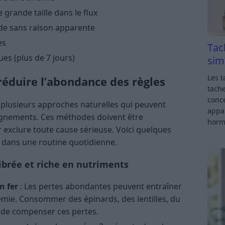
 grande taille dans le flux
ide sans raison apparente
es
Tac
ues (plus de 7 jours)
sim
Les t
réduire l’abondance des règles
tache
conce
e plusieurs approches naturelles qui peuvent
appar
aignements. Ces méthodes doivent être
horm
exclure toute cause sérieuse. Voici quelques
er dans une routine quotidienne.
ibrée et riche en nutriments
n fer
: Les pertes abondantes peuvent entraîner
émie. Consommer des épinards, des lentilles, du
 de compenser ces pertes.