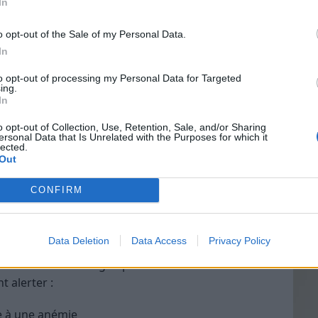
In
saignements importants.
o opt-out of the Sale of my Personal Data.
In
Vin
peut perturber l’équilibre hormonal et influencer
to opt-out of processing my Personal Data for Targeted
eff
ing.
In
ents
: Les anticoagulants ou certains contraceptifs
Vinai
grais
es saignements.
o opt-out of Collection, Use, Retention, Sale, and/or Sharing
ersonal Data that Is Unrelated with the Purposes for which it
les p
 perte ou la prise de poids rapide peut perturber le
lected.
de p
Out
CONFIRM
règle abondante ?
le abondante d’un flux normal. Une règle est
Data Deletion
Data Access
Privacy Policy
le nécessite de changer de protection hygiénique
 volume total de sang dépasse 80 ml. Certains
 alerter :
ue à une anémie