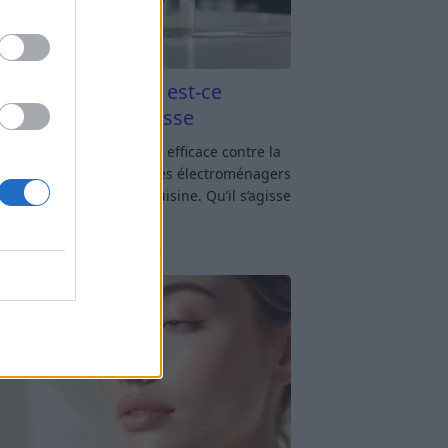
aigre blanc et four est-ce
icace contre la graisse
gre blanc et four : est-ce efficace contre la
se ? Le four fait partie des électroménagers
lus sollicités dans une cuisine. Qu’il s’agisse
réparer un gratin, de
[…]