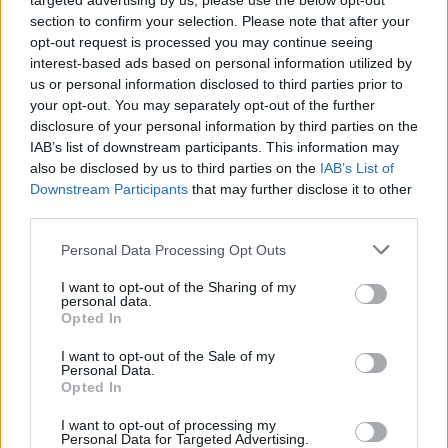
targeted advertising by us, please use the below opt-out
section to confirm your selection. Please note that after your
Cette boisson est idéale après un repas copieux ou en
opt-out request is processed you may continue seeing
cas de coup de froid.
interest-based ads based on personal information utilized by
us or personal information disclosed to third parties prior to
Précautions et contre-indications du
your opt-out. You may separately opt-out of the further
disclosure of your personal information by third parties on the
gingembre
IAB’s list of downstream participants. This information may
also be disclosed by us to third parties on the
IAB’s List of
Le gingembre est généralement bien toléré, mais il
Downstream Participants
that may further disclose it to other
existe quelques précautions à connaître :
third parties.
Personal Data Processing Opt Outs
Grossesse
: la consommation modérée est sans
danger pour les nausées, mais il vaut mieux éviter
I want to opt-out of the Sharing of my
personal data.
les doses élevées.
Opted In
Anticoagulants
: le gingembre peut renforcer
I want to opt-out of the Sale of my
l’effet de certains médicaments fluidifiants,
Personal Data.
demandez conseil à un professionnel de santé.
Opted In
Calculs biliaires
: il stimule la production de bile,
I want to opt-out of processing my
ce qui peut être gênant en cas de calculs.
Personal Data for Targeted Advertising.