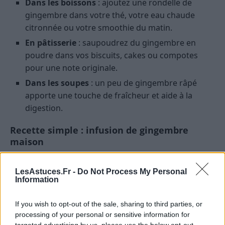
Dans les boissons
: ajoutez une rondelle de
gingembre dans votre thé, votre eau chaude
citronnée ou votre smoothie du matin.
En pâtisserie
: saupoudrez du gingembre en
poudre dans vos biscuits, cakes ou compotes
pour une note originale.
Dans les soupes
: un peu de gingembre râpé
apporte une touche de fraîcheur et aide à la
digestion.
Recette simple : infusion de gingembre
maison
Pelez et râpez 1 à 2 cm de gingembre frais.
LesAstuces.Fr -
Do Not Process My Personal
Ajoutez-le dans une tasse d’eau frémissante.
Information
Laissez infuser 10 minutes.
If you wish to opt-out of the sale, sharing to third parties, or
Filtrez, puis ajoutez du citron et un peu de miel
processing of your personal or sensitive information for
selon vos goûts.