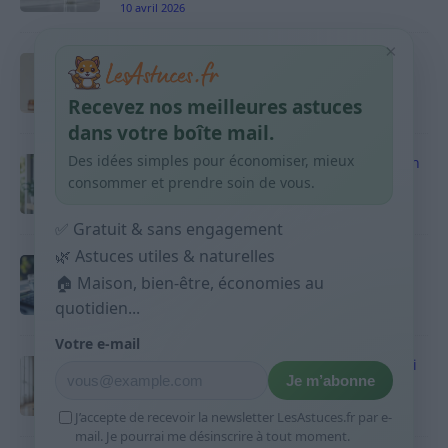
10 avril 2026
×
Taches pigmentaires : routine simple +
habitudes qui aident
Recevez nos meilleures astuces
9 avril 2026
dans votre boîte mail.
Des idées simples pour économiser, mieux
Produits ménagers : comment économiser en
courses sans acheter 10 sprays
consommer et prendre soin de vous.
9 avril 2026
✅ Gratuit & sans engagement
🌿 Astuces utiles & naturelles
Budget mensuel : méthode rapide pour
répartir son salaire dès le jour de paie
🏠 Maison, bien-être, économies au
quotidien...
9 avril 2026
Votre e-mail
Sport 10 minutes par jour est-ce utile et quoi
Je m’abonne
faire
9 avril 2026
J’accepte de recevoir la newsletter LesAstuces.fr par e-
mail. Je pourrai me désinscrire à tout moment.