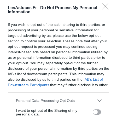
température modérée et pas tous les jours.
LesAstuces.Fr -
Do Not Process My Personal
Aérez régulièrement votre maison
pour limiter
Information
l’accumulation de poussières et de polluants qui
peuvent irriter le cuir chevelu. Pour plus de
If you wish to opt-out of the sale, sharing to third parties, or
processing of your personal or sensitive information for
conseils à ce sujet, découvrez nos
conseils pour
targeted advertising by us, please use the below opt-out
bien aérer
votre intérieur.
section to confirm your selection. Please note that after your
opt-out request is processed you may continue seeing
Adopter une alimentation saine
interest-based ads based on personal information utilized by
pour des cheveux en pleine forme
us or personal information disclosed to third parties prior to
your opt-out. You may separately opt-out of the further
disclosure of your personal information by third parties on the
La beauté des cheveux commence dans l’assiette !
IAB’s list of downstream participants. This information may
Une alimentation variée, riche en nutriments
also be disclosed by us to third parties on the
IAB’s List of
essentiels, contribue à renforcer la fibre capillaire et à
Downstream Participants
that may further disclose it to other
prévenir les chutes ou la casse. Misez sur :
third parties.
Les protéines
(œufs, poisson, légumineuses,
Personal Data Processing Opt Outs
tofu…) : elles constituent la kératine, principale
I want to opt-out of the Sharing of my
composante du cheveu.
personal data.