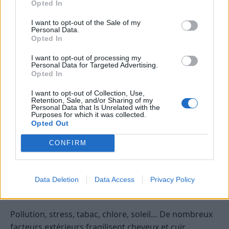
Opted In
Les acides gras essentiels
(huiles végétales, noix,
graines de lin ou de chia) : ils apportent souplesse
I want to opt-out of the Sale of my
Personal Data.
et brillance.
Opted In
Les vitamines B, zinc et fer
: pour stimuler la
I want to opt-out of processing my
pousse et lutter contre la chute.
Personal Data for Targeted Advertising.
Opted In
L’eau
: boire suffisamment est essentiel pour une
bonne hydratation du cuir chevelu.
I want to opt-out of Collection, Use,
Retention, Sale, and/or Sharing of my
Personal Data that Is Unrelated with the
Si vous remarquez une chute de cheveux importante
Purposes for which it was collected.
Opted Out
ou persistante, n’hésitez pas à consulter un
professionnel de santé pour rechercher une
CONFIRM
éventuelle carence ou un trouble sous-jacent.
Limiter les agressions extérieures et
Data Deletion
Data Access
Privacy Policy
adopter de bonnes habitudes
Pollution, stress, tabac, chlore, soleil… De nombreux
facteurs extérieurs fragilisent cheveux et cuir