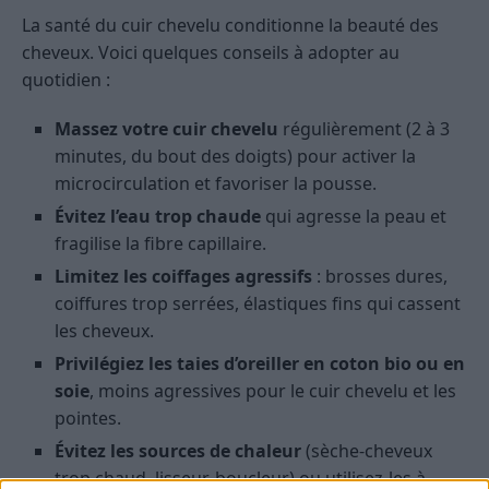
La santé du cuir chevelu conditionne la beauté des
cheveux. Voici quelques conseils à adopter au
quotidien :
Massez votre cuir chevelu
régulièrement (2 à 3
minutes, du bout des doigts) pour activer la
microcirculation et favoriser la pousse.
Évitez l’eau trop chaude
qui agresse la peau et
fragilise la fibre capillaire.
Limitez les coiffages agressifs
: brosses dures,
coiffures trop serrées, élastiques fins qui cassent
les cheveux.
Privilégiez les taies d’oreiller en coton bio ou en
soie
, moins agressives pour le cuir chevelu et les
pointes.
Évitez les sources de chaleur
(sèche-cheveux
trop chaud, lisseur, boucleur) ou utilisez-les à