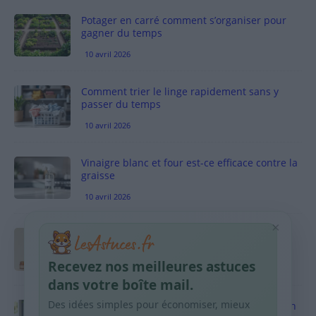
Potager en carré comment s’organiser pour
gagner du temps
10 avril 2026
Comment trier le linge rapidement sans y
passer du temps
10 avril 2026
Vinaigre blanc et four est-ce efficace contre la
graisse
10 avril 2026
×
Taches pigmentaires : routine simple +
habitudes qui aident
Recevez nos meilleures astuces
9 avril 2026
dans votre boîte mail.
Des idées simples pour économiser, mieux
Produits ménagers : comment économiser en