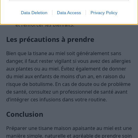
Variations
: n’hésitez pas à expérimenter avec
différentes plantes ou épices comme la cannelle,
Data Deletion
Data Access
Privacy Policy
le gingembre ou le citron pour varier les plaisirs
et renforcer les bienfaits.
Les précautions à prendre
Bien que la tisane au miel soit généralement sans
danger, il faut rester vigilant si vous avez des allergies
aux plantes ou au miel. Évitez également de donner
du miel aux enfants de moins d’un an, en raison du
risque de botulisme. En cas de doute ou de problème
de santé, consultez un professionnel de santé avant
d’intégrer ces infusions dans votre routine.
Conclusion
Préparer une tisane maison apaisante au miel est une
manière simple, naturelle et agréable de prendre soin