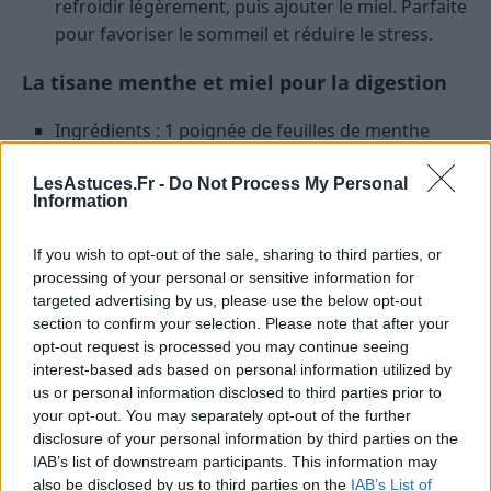
refroidir légèrement, puis ajouter le miel. Parfaite
pour favoriser le sommeil et réduire le stress.
La tisane menthe et miel pour la digestion
Ingrédients : 1 poignée de feuilles de menthe
fraîche, 250 ml d’eau, 1 cuillère à soupe de miel
LesAstuces.Fr -
Do Not Process My Personal
Préparation : infuser la menthe dans l’eau chaude
Information
pendant 5 à 7 minutes. Filtrer, puis ajouter le miel.
Idéale après un repas copieux ou pour apaiser les
If you wish to opt-out of the sale, sharing to third parties, or
maux d’estomac.
processing of your personal or sensitive information for
targeted advertising by us, please use the below opt-out
La tisane lavande, tilleul et miel pour le
section to confirm your selection. Please note that after your
calme
opt-out request is processed you may continue seeing
interest-based ads based on personal information utilized by
Ingrédients : 1 cuillère à soupe de fleurs de
us or personal information disclosed to third parties prior to
your opt-out. You may separately opt-out of the further
lavande, 1 cuillère à soupe de fleurs de tilleul, 250
disclosure of your personal information by third parties on the
ml d’eau, 1 cuillère à soupe de miel
IAB’s list of downstream participants. This information may
Préparation : faire infuser les fleurs dans l’eau
also be disclosed by us to third parties on the
IAB’s List of