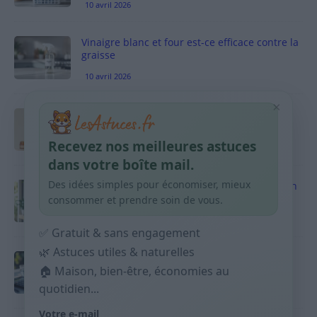
10 avril 2026
Vinaigre blanc et four est-ce efficace contre la
graisse
10 avril 2026
×
Taches pigmentaires : routine simple +
habitudes qui aident
Recevez nos meilleures astuces
9 avril 2026
dans votre boîte mail.
Des idées simples pour économiser, mieux
Produits ménagers : comment économiser en
courses sans acheter 10 sprays
consommer et prendre soin de vous.
9 avril 2026
✅ Gratuit & sans engagement
🌿 Astuces utiles & naturelles
Budget mensuel : méthode rapide pour
répartir son salaire dès le jour de paie
🏠 Maison, bien-être, économies au
quotidien...
9 avril 2026
Votre e-mail