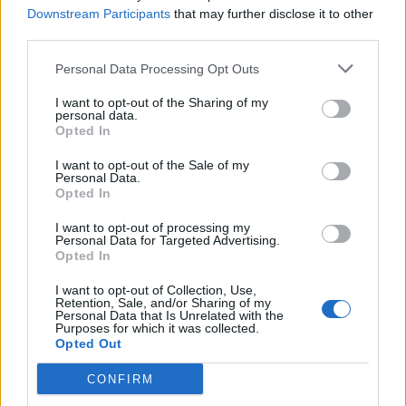
bouillante pendant 10 minutes. Filtrer, attendre
Downstream Participants
that may further disclose it to other
third parties.
un peu, puis ajouter le miel. Parfaite pour calmer
les nerfs et favoriser un sommeil réparateur.
Personal Data Processing Opt Outs
Conseils pour optimiser les effets de
I want to opt-out of the Sharing of my
personal data.
votre tisane maison
Opted In
I want to opt-out of the Sale of my
Choix du miel
: privilégiez un miel de qualité,
Personal Data.
biologique si possible, pour bénéficier de ses
Opted In
vertus naturelles.
I want to opt-out of processing my
Personal Data for Targeted Advertising.
Température de consommation
: ne pas boire la
Opted In
tisane trop chaude pour préserver ses propriétés
et éviter les brûlures.
I want to opt-out of Collection, Use,
Retention, Sale, and/or Sharing of my
Moment idéal
: consommer votre tisane en fin
Personal Data that Is Unrelated with the
Purposes for which it was collected.
de journée ou avant le coucher pour relaxer ou
Opted Out
favoriser le sommeil, ou après un repas pour
CONFIRM
faciliter la digestion.