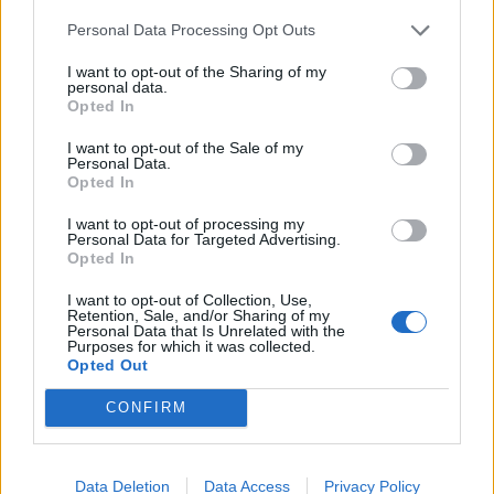
l’insecte et soulager la sensation de
Personal Data Processing Opt Outs
démangeaison.
I want to opt-out of the Sharing of my
Conseils pour prévenir les piqûres
personal data.
Opted In
d’insectes
I want to opt-out of the Sale of my
Personal Data.
La meilleure solution reste la prévention. Voici
Opted In
quelques conseils pour éviter de se faire piquer :
I want to opt-out of processing my
Personal Data for Targeted Advertising.
Porter des vêtements longs et couvrants lors de
Opted In
sorties en nature ou dans des zones infestées.
I want to opt-out of Collection, Use,
Utiliser des répulsifs à base de DEET ou d’huiles
Retention, Sale, and/or Sharing of my
Personal Data that Is Unrelated with the
essentielles reconnues comme efficaces contre
Purposes for which it was collected.
les moustiques, les mouches ou les insectes
Opted Out
piqueurs.
CONFIRM
Éviter les eaux stagnantes où les moustiques se
reproduisent.
Maintenir une bonne hygiène pour réduire les
Data Deletion
Data Access
Privacy Policy