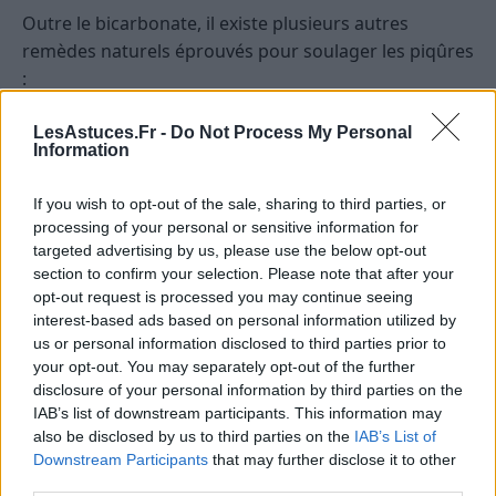
Outre le bicarbonate, il existe plusieurs autres
remèdes naturels éprouvés pour soulager les piqûres
:
Gel d’aloe vera :
Apaisant, cicatrisant et anti-
LesAstuces.Fr -
Do Not Process My Personal
Information
inflammatoire, il est efficace pour réduire les
démangeaisons et accélérer la guérison.
If you wish to opt-out of the sale, sharing to third parties, or
Compresses froides :
Placer un linge humide
processing of your personal or sensitive information for
froid ou un sachet de glace enveloppé dans un
targeted advertising by us, please use the below opt-out
linge sur la piqûre permet de diminuer le
section to confirm your selection. Please note that after your
opt-out request is processed you may continue seeing
gonflement et la douleur.
interest-based ads based on personal information utilized by
Huiles essentielles :
Certaines huiles comme la
us or personal information disclosed to third parties prior to
lavande ou la tea tree possèdent des propriétés
your opt-out. You may separately opt-out of the further
antiseptiques et anti-inflammatoires. Il faut
disclosure of your personal information by third parties on the
IAB’s list of downstream participants. This information may
toutefois les diluer avant application.
also be disclosed by us to third parties on the
IAB’s List of
Vinaigre de cidre :
Sa légère acidité peut
Downstream Participants
that may further disclose it to other
neutraliser certaines substances injectées par
third parties.