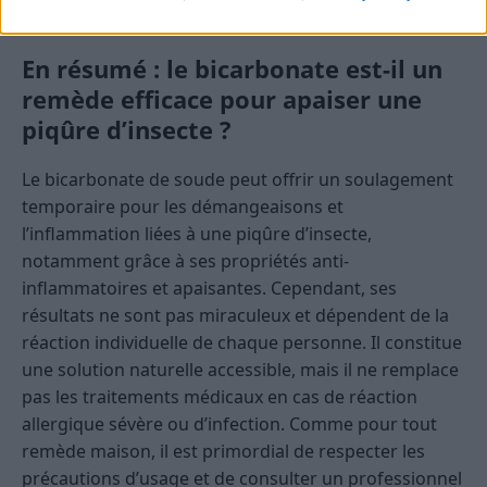
risques d’infection en cas de piqûre.
En résumé : le bicarbonate est-il un
remède efficace pour apaiser une
piqûre d’insecte ?
Le bicarbonate de soude peut offrir un soulagement
temporaire pour les démangeaisons et
l’inflammation liées à une piqûre d’insecte,
notamment grâce à ses propriétés anti-
inflammatoires et apaisantes. Cependant, ses
résultats ne sont pas miraculeux et dépendent de la
réaction individuelle de chaque personne. Il constitue
une solution naturelle accessible, mais il ne remplace
pas les traitements médicaux en cas de réaction
allergique sévère ou d’infection. Comme pour tout
remède maison, il est primordial de respecter les
précautions d’usage et de consulter un professionnel