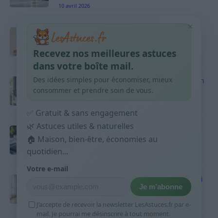
10 avril 2026
×
Taches pigmentaires : routine simple +
habitudes qui aident
Recevez nos meilleures astuces
9 avril 2026
dans votre boîte mail.
Des idées simples pour économiser, mieux
Produits ménagers : comment économiser en
courses sans acheter 10 sprays
consommer et prendre soin de vous.
9 avril 2026
✅ Gratuit & sans engagement
🌿 Astuces utiles & naturelles
Budget mensuel : méthode rapide pour
🏠 Maison, bien-être, économies au
répartir son salaire dès le jour de paie
quotidien...
9 avril 2026
Votre e-mail
Sport 10 minutes par jour est-ce utile et quoi
Je m’abonne
faire
9 avril 2026
J’accepte de recevoir la newsletter LesAstuces.fr par e-
mail. Je pourrai me désinscrire à tout moment.