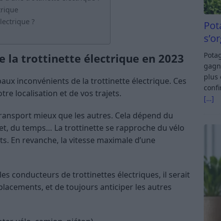
trique
électrique ?
Pot
s’o
Potag
e la trottinette électrique en 2023
gagn
plus 
aux inconvénients de la trottinette électrique. Ces
confi
e localisation et de vos trajets.
[…]
transport mieux que les autres. Cela dépend du
et, du temps… La trottinette se rapproche du vélo
ts. En revanche, la vitesse maximale d’une
es conducteurs de trottinettes électriques, il serait
éplacements, et de toujours anticiper les autres