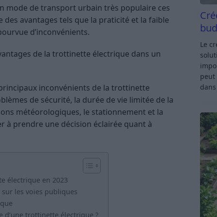
un mode de transport urbain très populaire ces
Cré
des avantages tels que la praticité et la faible
bud
épourvue d’inconvénients.
Le c
vantages de la trottinette électrique dans un
solut
impor
peut 
principaux inconvénients de la trottinette
dan
lèmes de sécurité, la durée de vie limitée de la
ditions météorologiques, le stationnement et la
ider à prendre une décision éclairée quant à
tte électrique en 2023
e sur les voies publiques
ique
e d’une trottinette électrique ?