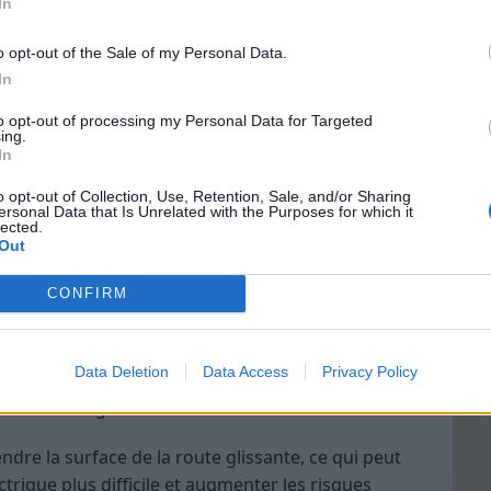
In
o opt-out of the Sale of my Personal Data.
 se sentir trop en sécurité en utilisant une
In
nduire à une prise de risque inutile.
Vin
to opt-out of processing my Personal Data for Targeted
eff
ing.
une trottinette électrique sur les trottoirs. Cela peut
In
Vinai
s piétons, en particulier les enfants et les
grais
o opt-out of Collection, Use, Retention, Sale, and/or Sharing
ersonal Data that Is Unrelated with the Purposes for which it
les p
lected.
de p
Out
iale, alors assurez-vous de suivre les règles de
électrique de manière responsable.
CONFIRM
e météorologique
Data Deletion
Data Access
Privacy Policy
 un moyen pratique de se déplacer en ville, elle peut
uie ou de neige.
endre la surface de la route glissante, ce qui peut
ctrique plus difficile et augmenter les risques