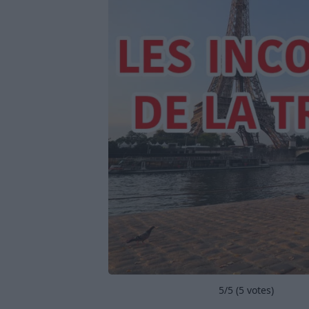
5
/5 (
5
votes)