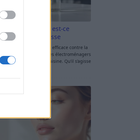
aigre blanc et four est-ce
icace contre la graisse
gre blanc et four : est-ce efficace contre la
se ? Le four fait partie des électroménagers
lus sollicités dans une cuisine. Qu’il s’agisse
réparer un gratin, de
[…]