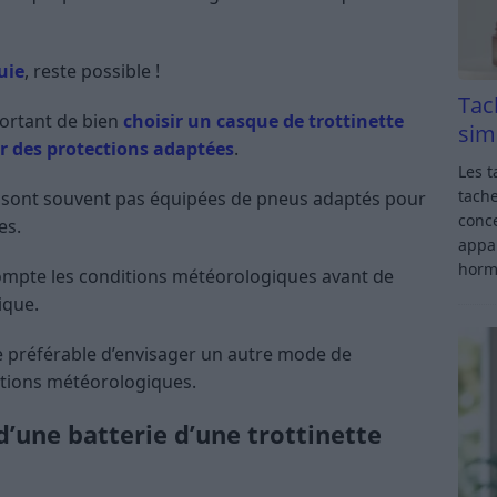
uie
, reste possible !
Tac
mportant de bien
choisir un casque de trottinette
sim
ir des protections adaptées
.
Les t
tache
 ne sont souvent pas équipées de pneus adaptés pour
conce
es.
appar
horm
compte les conditions météorologiques avant de
ique.
tre préférable d’envisager un autre mode de
itions météorologiques.
d’une batterie d’une trottinette