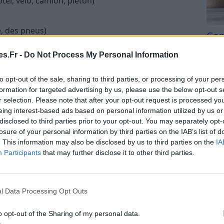
ter, vélo, camion, piéton)
ie, des pneus)
Com
san
s.Fr -
Do Not Process My Personal Information
Tri d
te électrique sur les voies
beauc
to opt-out of the sale, sharing to third parties, or processing of your per
du l
formation for targeted advertising by us, please use the below opt-out s
compl
r selection. Please note that after your opt-out request is processed y
nette électrique est évidemment sa dangerosité.
astu
eing interest-based ads based on personal information utilized by us or
disclosed to third parties prior to your opt-out. You may separately opt-
trottinettes électriques sont en hausse et peuvent
losure of your personal information by third parties on the IAB’s list of
a mort.
. This information may also be disclosed by us to third parties on the
IA
Participants
that may further disclose it to other third parties.
es côtoient les scooters, voitures et autres vélos.
trottinette électrique peut présenter des risques
l Data Processing Opt Outs
o opt-out of the Sharing of my personal data.
riques en 2023
, beaucoup d’infractions au code de