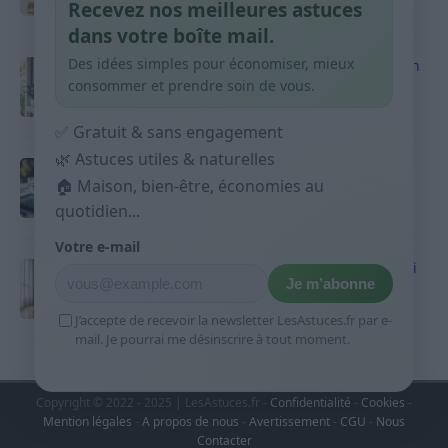
Recevez nos meilleures astuces
9 avril 2026
dans votre boîte mail.
Des idées simples pour économiser, mieux
Produits ménagers : comment économiser en
courses sans acheter 10 sprays
consommer et prendre soin de vous.
9 avril 2026
✅ Gratuit & sans engagement
🌿 Astuces utiles & naturelles
Budget mensuel : méthode rapide pour
🏠 Maison, bien-être, économies au
répartir son salaire dès le jour de paie
quotidien...
9 avril 2026
Votre e-mail
Sport 10 minutes par jour est-ce utile et quoi
Je m’abonne
faire
9 avril 2026
J’accepte de recevoir la newsletter LesAstuces.fr par e-
mail. Je pourrai me désinscrire à tout moment.
Copyright © 2022 - 2025 | LesAstuces.fr -
Confidentialité
-
Cookies
-
Mention légales
-
A propos de nous
-
Avertissement
-
CGU
-
Nous
Contacter