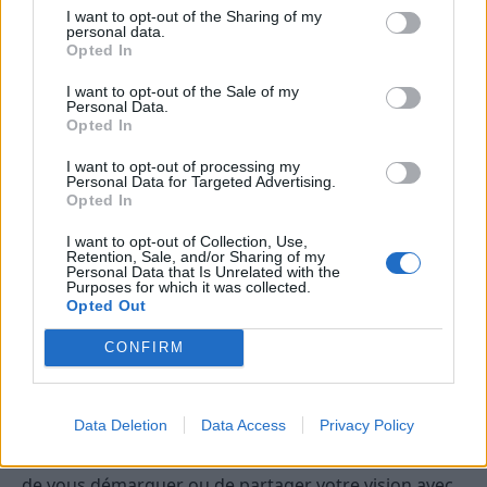
I want to opt-out of the Sharing of my
Capricorne
personal data.
Opted In
Vous êtes enclin à faire preuve de rigueur et de
détermination dans vos projets aujourd’hui. C’est une
I want to opt-out of the Sale of my
Personal Data.
journée favorable pour avancer sur des dossiers
Opted In
importants ou pour prendre des décisions
structurantes. Faites attention à ne pas vous laisser
I want to opt-out of processing my
Personal Data for Targeted Advertising.
envahir par le stress ou la pression ; il est essentiel de
Opted In
garder une approche équilibrée. Une opportunité
I want to opt-out of Collection, Use,
pourrait surgir pour renforcer votre stabilité ou pour
Retention, Sale, and/or Sharing of my
concrétiser un objectif de longue date. N’oubliez pas
Personal Data that Is Unrelated with the
Purposes for which it was collected.
de prendre du temps pour vous recentrer et respirer
Opted Out
profondément.
CONFIRM
Verseau
Votre esprit innovant est stimulé aujourd’hui, ce qui
Data Deletion
Data Access
Privacy Policy
favorise la réflexion sur des idées originales ou des
projets futuristes. Vous pourriez ressentir le besoin
de vous démarquer ou de partager votre vision avec