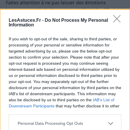
Faites attention à ne pas laisser des émotions
intenses prendre le dessus, et privilégiez la réflexion.
Une opportunité pourrait émerger dans votre sphère
LesAstuces.Fr -
Do Not Process My Personal
personnelle ou professionnelle si vous restez attentif
Information
aux signes que l’univers vous envoie. Cultivez la
patience et l’ouverture d’esprit.
If you wish to opt-out of the sale, sharing to third parties, or
processing of your personal or sensitive information for
targeted advertising by us, please use the below opt-out
Sagittaire
section to confirm your selection. Please note that after your
L’énergie du jour vous pousse à explorer de nouveaux
opt-out request is processed you may continue seeing
horizons, que ce soit mentalement ou physiquement.
interest-based ads based on personal information utilized by
Vous pourriez ressentir une envie de voyager,
us or personal information disclosed to third parties prior to
d’apprendre ou de découvrir quelque chose qui vous
your opt-out. You may separately opt-out of the further
inspire profondément. Faites attention à ne pas vous
disclosure of your personal information by third parties on the
IAB’s list of downstream participants. This information may
disperser ou à vouloir tout faire en même temps. La
also be disclosed by us to third parties on the
IAB’s List of
clé réside dans la modération et dans la clarté de vos
Downstream Participants
that may further disclose it to other
intentions. Une opportunité d’élargir votre
third parties.
perspective pourrait se présenter si vous restez
Personal Data Processing Opt Outs
curieux et ouvert aux rencontres inattendues.