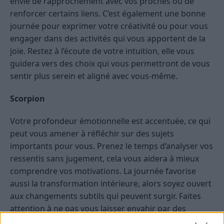
envie de rapprochement avec vos proches ou de
renforcer certains liens. C’est également une bonne
journée pour exprimer votre créativité ou pour vous
engager dans des activités qui vous apportent de la
joie. Restez à l’écoute de votre intuition, elle vous
guidera vers des choix qui vous permettront de vous
sentir plus serein et aligné avec vous-même.
Scorpion
Votre profondeur émotionnelle est accentuée, ce qui
peut vous amener à réfléchir sur des sujets
importants pour vous. Prenez le temps d’analyser vos
ressentis sans jugement, cela vous aidera à mieux
comprendre vos motivations. La journée favorise
aussi la transformation intérieure, alors soyez ouvert
aux changements subtils qui peuvent surgir. Faites
attention à ne pas vous laisser envahir par des
pensées trop lourdes, privilégiez la légèreté et la