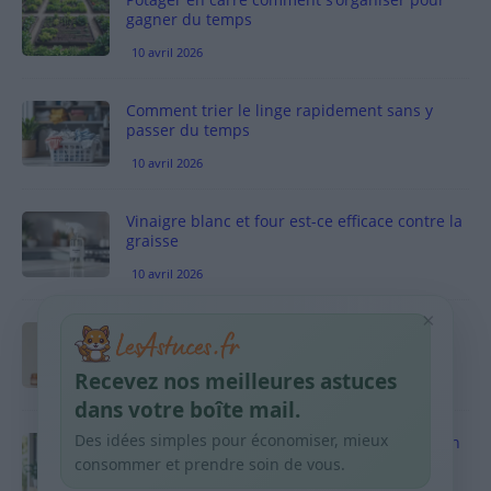
gagner du temps
10 avril 2026
Comment trier le linge rapidement sans y
passer du temps
10 avril 2026
Vinaigre blanc et four est-ce efficace contre la
graisse
10 avril 2026
×
Taches pigmentaires : routine simple +
habitudes qui aident
Recevez nos meilleures astuces
9 avril 2026
dans votre boîte mail.
Des idées simples pour économiser, mieux
Produits ménagers : comment économiser en
courses sans acheter 10 sprays
consommer et prendre soin de vous.