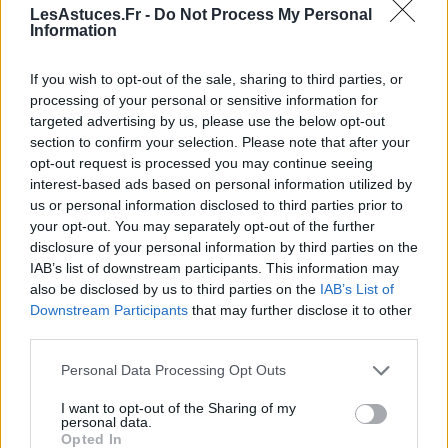
LesAstuces.Fr -
Do Not Process My Personal
confiance en votre capacité à évoluer.
Information
Sagittaire
If you wish to opt-out of the sale, sharing to third parties, or
processing of your personal or sensitive information for
Une envie d’aventure et de découvertes anime votre
targeted advertising by us, please use the below opt-out
esprit. C’est une période favorable pour explorer de
section to confirm your selection. Please note that after your
nouvelles idées ou planifier des projets à moyen
opt-out request is processed you may continue seeing
terme. Vous êtes porté par une énergie optimiste,
interest-based ads based on personal information utilized by
us or personal information disclosed to third parties prior to
mais veillez à garder un certain réalisme dans vos
your opt-out. You may separately opt-out of the further
ambitions. La journée peut aussi révéler des
disclosure of your personal information by third parties on the
opportunités pour élargir votre cercle social ou pour
IAB’s list of downstream participants. This information may
apprendre quelque chose de nouveau. Faites preuve
also be disclosed by us to third parties on the
IAB’s List of
de flexibilité et profitez de chaque instant pour
Downstream Participants
that may further disclose it to other
third parties.
nourrir votre soif de connaissance.
Personal Data Processing Opt Outs
Capricorne
I want to opt-out of the Sharing of my
Ce jour vous encourage à faire preuve de patience et
personal data.
Opted In