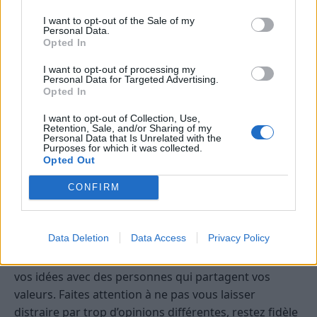
de persévérance dans vos démarches. Vos efforts
commencent à porter leurs fruits, mais il est
I want to opt-out of the Sale of my
Personal Data.
important de continuer à avancer avec méthode.
Opted In
Vous pouvez ressentir une certaine stabilité
I want to opt-out of processing my
intérieure qui vous donne confiance pour prendre
Personal Data for Targeted Advertising.
des initiatives importantes. Restez à l’écoute de vos
Opted In
besoins profonds et évitez de vous laisser submerger
I want to opt-out of Collection, Use,
par le stress. La clé du succès réside dans une
Retention, Sale, and/or Sharing of my
Personal Data that Is Unrelated with the
approche équilibrée et prudente.
Purposes for which it was collected.
Opted Out
Verseau
CONFIRM
Votre esprit innovant est en ébullition, ce qui vous
pousse à envisager des idées originales ou à vous
Data Deletion
Data Access
Privacy Policy
engager dans des projets qui sortent de l’ordinaire.
La journée favorise la communication et le partage de
vos idées avec des personnes qui partagent vos
valeurs. Faites attention à ne pas vous laisser
distraire par trop d’opinions différentes, restez fidèle