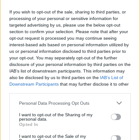
cependant vigilant à ne pas vous précipiter dans des
projets sans bien les analyser.
If you wish to opt-out of the sale, sharing to third parties, or
processing of your personal or sensitive information for
Capricorne
targeted advertising by us, please use the below opt-out
Les influences astrales vous encouragent à faire
section to confirm your selection. Please note that after your
preuve de discipline et de rigueur dans vos
opt-out request is processed you may continue seeing
interest-based ads based on personal information utilized by
démarches. Une opportunité pourrait se présenter
us or personal information disclosed to third parties prior to
pour avancer concrètement vers vos objectifs. Sur le
your opt-out. You may separately opt-out of the further
plan sentimental, la stabilité pourrait renforcer vos
disclosure of your personal information by third parties on the
liens, mais veillez à ne pas négliger la spontanéité.
IAB’s list of downstream participants. This information may
Prenez soin de vous accorder des moments de
also be disclosed by us to third parties on the
IAB’s List of
Downstream Participants
that may further disclose it to other
détente pour préserver votre énergie.
third parties.
Verseau
Personal Data Processing Opt Outs
Ce jour pourrait stimuler votre créativité et votre
désir d’indépendance. Vous pourriez ressentir une
I want to opt-out of the Sharing of my
personal data.
envie d’innover ou de vous engager dans des projets
Opted In
qui sortent de l’ordinaire. Sur le plan émotionnel, une
I want to opt-out of the Sale of my
légèreté pourrait vous envahir, facilitant les échanges