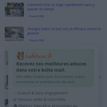
Comment trier le linge rapidement sans y
passer du temps
10 avril 2026
Vinaigre blanc et four est-ce efficace contre la
graisse
10 avril 2026
×
Taches pigmentaires : routine simple +
habitudes qui aident
Recevez nos meilleures astuces
9 avril 2026
dans votre boîte mail.
Des idées simples pour économiser, mieux
Produits ménagers : comment économiser en
courses sans acheter 10 sprays
consommer et prendre soin de vous.
9 avril 2026
✅ Gratuit & sans engagement
🌿 Astuces utiles & naturelles
Budget mensuel : méthode rapide pour
🏠 Maison, bien-être, économies au
répartir son salaire dès le jour de paie