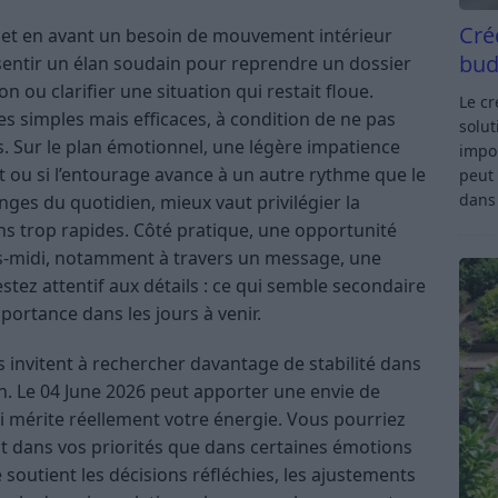
Cré
et en avant un besoin de mouvement intérieur
bud
ssentir un élan soudain pour reprendre un dossier
n ou clarifier une situation qui restait floue.
Le c
ves simples mais efficaces, à condition de ne pas
solut
s. Sur le plan émotionnel, une légère impatience
impor
t ou si l’entourage avance à un autre rythme que le
peut 
dan
es du quotidien, mieux vaut privilégier la
ns trop rapides. Côté pratique, une opportunité
ès-midi, notamment à travers un message, une
tez attentif aux détails : ce qui semble secondaire
portance dans les jours à venir.
 invitent à rechercher davantage de stabilité dans
n. Le 04 June 2026 peut apporter une envie de
 mérite réellement votre énergie. Vous pourriez
tant dans vos priorités que dans certaines émotions
outient les décisions réfléchies, les ajustements