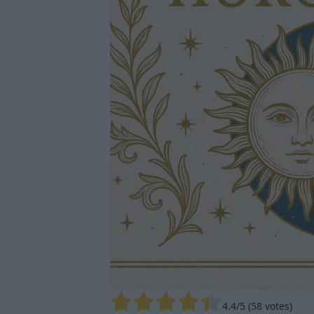
4.4
/5 (
58
votes)