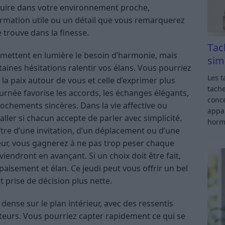
duire dans votre environnement proche,
rmation utile ou un détail que vous remarquerez
e trouve dans la finesse.
Tac
 mettent en lumière le besoin d’harmonie, mais
sim
rtaines hésitations ralentir vos élans. Vous pourriez
Les t
 la paix autour de vous et celle d’exprimer plus
tache
urnée favorise les accords, les échanges élégants,
conce
rochements sincères. Dans la vie affective ou
appar
taller si chacun accepte de parler avec simplicité.
horm
tre d’une invitation, d’un déplacement ou d’une
ieur, vous gagnerez à ne pas trop peser chaque
viendront en avançant. Si un choix doit être fait,
paisement et élan. Ce jeudi peut vous offrir un bel
t prise de décision plus nette.
ense sur le plan intérieur, avec des ressentis
ateurs. Vous pourriez capter rapidement ce qui se