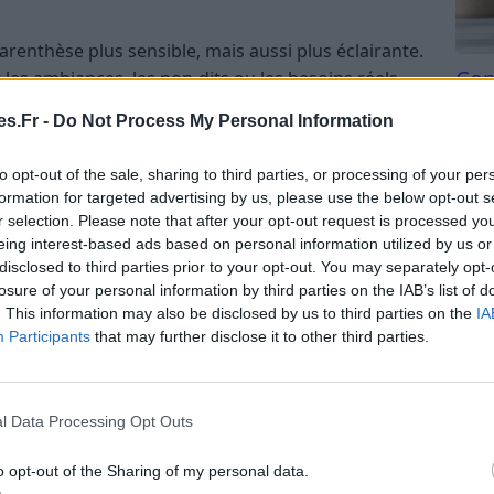
renthèse plus sensible, mais aussi plus éclairante.
Com
les ambiances, les non-dits ou les besoins réels
san
cidité émotionnelle peut vous aider à mieux vous
s.Fr -
Do Not Process My Personal Information
er ce qui ne vous appartient pas. Les astres
Tri d
réconfort, les démarches sincères et les décisions
beauc
to opt-out of the sale, sharing to third parties, or processing of your per
bon sens. Dans la sphère affective, une mise au
du l
formation for targeted advertising by us, please use the below opt-out s
n, surtout si un malentendu s’est installé
compl
r selection. Please note that after your opt-out request is processed y
astu
 utile de protéger votre énergie en évitant les
eing interest-based ads based on personal information utilized by us or
disclosed to third parties prior to your opt-out. You may separately opt-
andes excessives. Une inspiration soudaine liée à
losure of your personal information by third parties on the IAB’s list of
rojet personnel pourrait aussi émerger. Prenez au
. This information may also be disclosed by us to third parties on the
IA
bablement là que se trouve votre meilleur repère du
Participants
that may further disclose it to other third parties.
apporte un climat dynamique, avec une envie de
l Data Processing Opt Outs
us visible. Vous pourriez ressentir un regain de
roposer quelque chose de neuf ou reprendre la
o opt-out of the Sharing of my personal data.
fluences astrales soutiennent les démarches