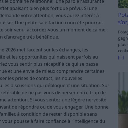
ns le domaine relationnel, une parole rassurante
ffet apaisant bien plus fort que prévu. Si une
Pot
 demande votre attention, vous aurez intérêt à
s’o
usser. Une petite satisfaction concrète pourrait
. Le soir venu, accordez-vous un moment de calme :
Potag
on d’ancrage très bénéfique.
gagn
plus 
ne 2026 met l’accent sur les échanges, les
confi
ite et les opportunités qui naissent parfois au
[…]
ez vous sentir plus réceptif à ce qui se passe
crue et une envie de mieux comprendre certaines
er les prises de contact, les nouvelles
ou les discussions qui débloquent une situation. Sur
préférable de ne pas vous disperser entre trop de
ême attention. Si vous sentez une légère nervosité
l avant de répondre ou de vous engager. Une bonne
milier, à condition de rester disponible sans
r vous pousse à faire confiance à l’intelligence du