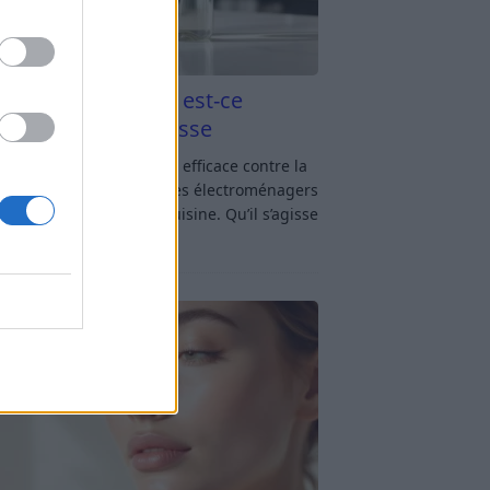
aigre blanc et four est-ce
icace contre la graisse
gre blanc et four : est-ce efficace contre la
se ? Le four fait partie des électroménagers
lus sollicités dans une cuisine. Qu’il s’agisse
réparer un gratin, de
[…]