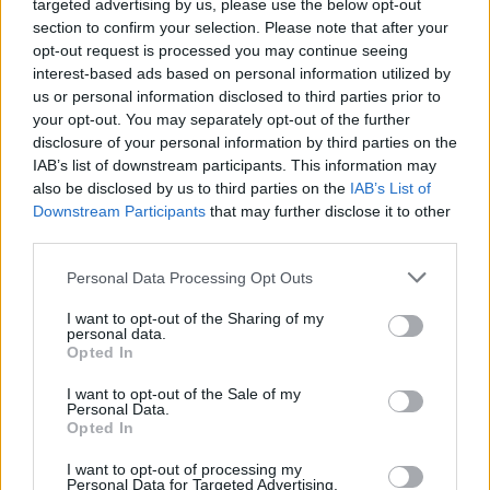
targeted advertising by us, please use the below opt-out
constructive que prévu, surtout si chacun accepte de
section to confirm your selection. Please note that after your
parler avec simplicité. Côté émotionnel, la journée
opt-out request is processed you may continue seeing
invite à ne pas garder pour vous ce qui demande à
interest-based ads based on personal information utilized by
être nommé avec calme. Une opportunité peut
us or personal information disclosed to third parties prior to
your opt-out. You may separately opt-out of the further
apparaître là où vous choisissez la confiance plutôt
disclosure of your personal information by third parties on the
que le contrôle. La prudence du jour concerne
IAB’s list of downstream participants. This information may
surtout les réactions trop tranchées face à un
also be disclosed by us to third parties on the
IAB’s List of
contretemps mineur.
Downstream Participants
that may further disclose it to other
third parties.
Sagittaire
Personal Data Processing Opt Outs
Le 07 May 2026 souffle un vent d’ouverture sur votre
journée, avec une énergie propice aux déplacements,
I want to opt-out of the Sharing of my
aux découvertes ou aux idées qui redonnent de l’élan.
personal data.
Opted In
Vous pourriez ressentir le besoin de sortir d’un cadre
trop étroit, même symboliquement, en modifiant une
I want to opt-out of the Sale of my
Personal Data.
habitude ou en explorant une nouvelle manière de
Opted In
faire. Les échanges du jour sont porteurs de
I want to opt-out of processing my
perspectives intéressantes, notamment si vous
Personal Data for Targeted Advertising.