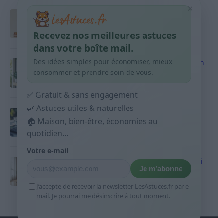
×
Taches pigmentaires : routine simple +
habitudes qui aident
Recevez nos meilleures astuces
9 avril 2026
dans votre boîte mail.
Des idées simples pour économiser, mieux
Produits ménagers : comment économiser en
courses sans acheter 10 sprays
consommer et prendre soin de vous.
9 avril 2026
✅ Gratuit & sans engagement
🌿 Astuces utiles & naturelles
Budget mensuel : méthode rapide pour
🏠 Maison, bien-être, économies au
répartir son salaire dès le jour de paie
quotidien...
9 avril 2026
Votre e-mail
Sport 10 minutes par jour est-ce utile et quoi
Je m’abonne
faire
9 avril 2026
J’accepte de recevoir la newsletter LesAstuces.fr par e-
mail. Je pourrai me désinscrire à tout moment.