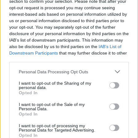
section to confirm your selection. Please note that after your
personnelle, et cette impression vous aidera à mieux
opt-out request is processed you may continue seeing
orienter vos choix. La journée est favorable aux
interest-based ads based on personal information utilized by
décisions calmes, aux observations fines et aux
us or personal information disclosed to third parties prior to
échanges où l’on va au fond des choses sans
your opt-out. You may separately opt-out of the further
disclosure of your personal information by third parties on the
agitation inutile. Une opportunité intéressante peut
IAB’s list of downstream participants. This information may
émerger si vous acceptez de revoir une stratégie ou
also be disclosed by us to third parties on the
IAB’s List of
de changer légèrement d’approche. Sur le plan
Downstream Participants
that may further disclose it to other
émotionnel, l’intensité est présente, mais elle peut
third parties.
devenir constructive si vous ne vous laissez pas
Personal Data Processing Opt Outs
enfermer dans des suppositions. Ce 14 mai invite à la
franchise mesurée. Évitez simplement de vouloir tout
I want to opt-out of the Sharing of my
personal data.
contrôler ou tout comprendre immédiatement :
Opted In
certaines réponses se révèlent mieux dans le temps.
I want to opt-out of the Sale of my
Personal Data.
Sagittaire
— La journée s’annonce mobile, ouverte et
Opted In
plutôt stimulante. Les astres favorisent les élans vers
l’extérieur, qu’il s’agisse d’un déplacement, d’une idée
I want to opt-out of processing my
Personal Data for Targeted Advertising.
neuve, d’un apprentissage ou d’une occasion d’élargir
Opted In