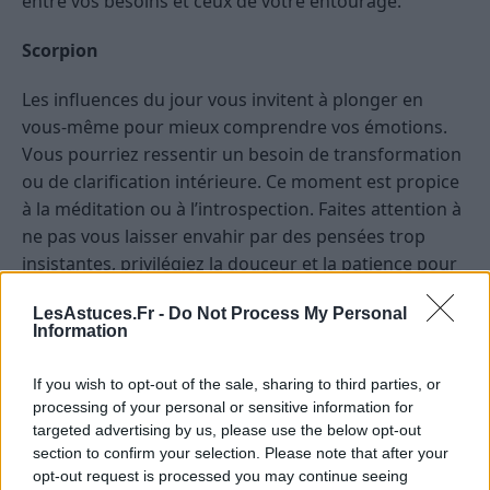
entre vos besoins et ceux de votre entourage.
Scorpion
Les influences du jour vous invitent à plonger en
vous-même pour mieux comprendre vos émotions.
Vous pourriez ressentir un besoin de transformation
ou de clarification intérieure. Ce moment est propice
à la méditation ou à l’introspection. Faites attention à
ne pas vous laisser envahir par des pensées trop
insistantes, privilégiez la douceur et la patience pour
accueillir ce qui émerge en vous.
LesAstuces.Fr -
Do Not Process My Personal
Information
Sagittaire
If you wish to opt-out of the sale, sharing to third parties, or
Votre esprit d’aventure et votre soif de découvertes
processing of your personal or sensitive information for
sont renforcés aujourd’hui. Vous pourriez être attiré
targeted advertising by us, please use the below opt-out
par de nouvelles idées ou par des rencontres qui
section to confirm your selection. Please note that after your
élargissent votre horizon. C’est une période favorable
opt-out request is processed you may continue seeing