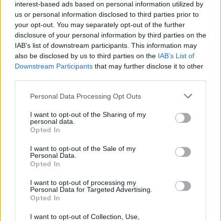
pour sortir de votre routine et oser prendre des
interest-based ads based on personal information utilized by
us or personal information disclosed to third parties prior to
initiatives. Veillez toutefois à garder une certaine
your opt-out. You may separately opt-out of the further
prudence dans vos démarches, afin d’éviter toute
disclosure of your personal information by third parties on the
précipitation. La curiosité vous guide vers de belles
IAB’s list of downstream participants. This information may
opportunités.
also be disclosed by us to third parties on the
IAB’s List of
Downstream Participants
that may further disclose it to other
Capricorne
third parties.
Personal Data Processing Opt Outs
Ce jour, la stabilité et la persévérance seront vos
meilleurs alliés. Vous pourriez ressentir le besoin de
I want to opt-out of the Sharing of my
consolider certains projets ou de faire avancer des
personal data.
Opted In
dossiers importants. L’influence astrale vous
encourage à faire preuve de discipline tout en restant
I want to opt-out of the Sale of my
Personal Data.
fidèle à vos valeurs. Prenez aussi le temps de vous
Opted In
recentrer sur votre bien-être intérieur, cela
I want to opt-out of processing my
renforcera votre confiance en vous et votre sérénité.
Personal Data for Targeted Advertising.
Opted In
Verseau
I want to opt-out of Collection, Use,