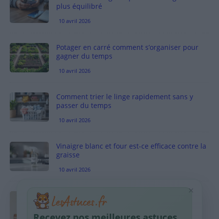
plus équilibré
10 avril 2026
Potager en carré comment s’organiser pour
gagner du temps
10 avril 2026
Comment trier le linge rapidement sans y
passer du temps
10 avril 2026
Vinaigre blanc et four est-ce efficace contre la
graisse
10 avril 2026
×
Taches pigmentaires : routine simple +
habitudes qui aident
Recevez nos meilleures astuces
9 avril 2026