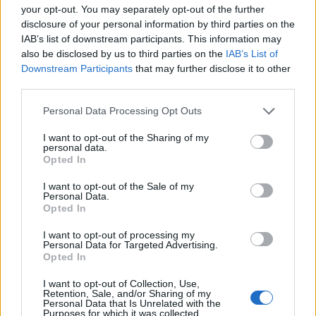
privilégiez la clarté dans vos objectifs pour avancer
your opt-out. You may separately opt-out of the further
sereinement.
disclosure of your personal information by third parties on the
IAB’s list of downstream participants. This information may
Capricorne
also be disclosed by us to third parties on the
IAB’s List of
Downstream Participants
that may further disclose it to other
third parties.
Les influences d’aujourd’hui favorisent la réflexion sur
vos responsabilités et vos ambitions. C’est le moment
Personal Data Processing Opt Outs
de faire le point sur vos réalisations et de planifier
I want to opt-out of the Sharing of my
vos prochaines étapes avec pragmatisme. La patience
personal data.
et la persévérance seront vos alliées, mais veillez à ne
Opted In
pas vous laisser envahir par le stress. Accorder du
I want to opt-out of the Sale of my
temps à votre développement personnel sera
Personal Data.
Opted In
particulièrement bénéfique.
I want to opt-out of processing my
Verseau
Personal Data for Targeted Advertising.
Opted In
Ce jour, votre créativité et votre originalité sont mises
I want to opt-out of Collection, Use,
en avant. Vous pouvez ressentir le besoin d’exprimer
Retention, Sale, and/or Sharing of my
Personal Data that Is Unrelated with the
vos idées de façon innovante ou de vous engager
Purposes for which it was collected.