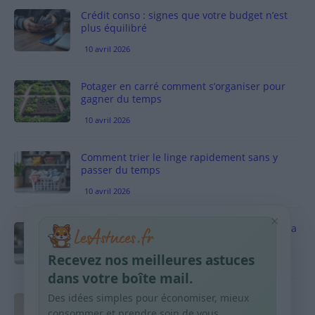
Crédit conso : signes que votre budget n’est
plus équilibré
10 avril 2026
Potager en carré comment s’organiser pour
gagner du temps
10 avril 2026
Comment trier le linge rapidement sans y
passer du temps
10 avril 2026
×
Vinaigre blanc et four est-ce efficace contre la
graisse
Recevez nos meilleures astuces
10 avril 2026
dans votre boîte mail.
Des idées simples pour économiser, mieux
Taches pigmentaires : routine simple +
habitudes qui aident
consommer et prendre soin de vous.