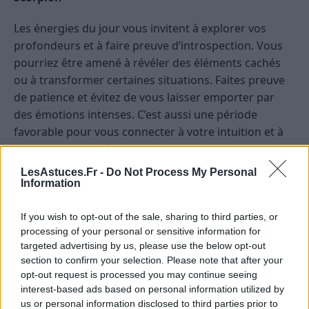
Les énergies du jour vous invitent à explorer vos
profondeurs et à faire preuve d’introspection. Vous
pourriez être amené à révéler des éléments cachés
ou à transformer certaines situations. Faites preuve
de patience et évitez de vous laisser emporter par
des émotions intenses. C’est aussi une période
favorable pour vous connecter à votre intuition et à
votre sagesse intérieure.
LesAstuces.Fr -
Do Not Process My Personal
Sagittaire
Information
Ce jour, votre esprit d’aventure et votre soif de
If you wish to opt-out of the sale, sharing to third parties, or
découvertes sont accentués. Une ouverture d’esprit
processing of your personal or sensitive information for
vous permettra de voir les choses sous un angle
targeted advertising by us, please use the below opt-out
section to confirm your selection. Please note that after your
nouveau. Restez à l’écoute des opportunités qui se
opt-out request is processed you may continue seeing
présentent, même si elles sortent de votre zone de
interest-based ads based on personal information utilized by
confort. Faites attention à ne pas vous disperser,
us or personal information disclosed to third parties prior to