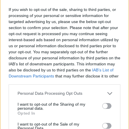
doit évoluer dans votre vie, tout en restant attentif à
If you wish to opt-out of the sale, sharing to third parties, or
ne pas vous laisser submerger par la mélancolie. La
processing of your personal or sensitive information for
sincérité dans vos échanges favorisera la confiance,
targeted advertising by us, please use the below opt-out
et vous pourriez découvrir des ressources
section to confirm your selection. Please note that after your
insoupçonnées en vous-même si vous écoutez votre
opt-out request is processed you may continue seeing
interest-based ads based on personal information utilized by
intuition avec bienveillance.
us or personal information disclosed to third parties prior to
your opt-out. You may separately opt-out of the further
Sagittaire
disclosure of your personal information by third parties on the
IAB’s list of downstream participants. This information may
Votre esprit aventureux vous pousse à explorer de
also be disclosed by us to third parties on the
IAB’s List of
nouveaux horizons, que ce soit dans vos projets
Downstream Participants
that may further disclose it to other
personnels ou dans votre manière de voir le monde.
third parties.
La journée est favorable à la recherche de nouvelles
Personal Data Processing Opt Outs
connaissances ou à la mise en place d’idées
innovantes. Cependant, veillez à ne pas vous
I want to opt-out of the Sharing of my
personal data.
disperser, en restant concentré sur ce qui vous
Opted In
motive réellement. Un optimisme naturel vous
I want to opt-out of the Sale of my
accompagne, ce qui facilitera vos interactions et
Personal Data.