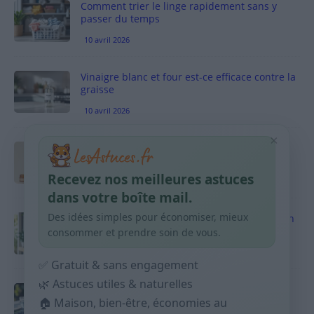
Comment trier le linge rapidement sans y
passer du temps
10 avril 2026
Vinaigre blanc et four est-ce efficace contre la
graisse
10 avril 2026
×
Taches pigmentaires : routine simple +
habitudes qui aident
Recevez nos meilleures astuces
9 avril 2026
dans votre boîte mail.
Des idées simples pour économiser, mieux
Produits ménagers : comment économiser en
courses sans acheter 10 sprays
consommer et prendre soin de vous.
9 avril 2026
✅ Gratuit & sans engagement
🌿 Astuces utiles & naturelles
Budget mensuel : méthode rapide pour
🏠 Maison, bien-être, économies au
répartir son salaire dès le jour de paie