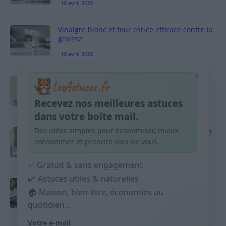
10 avril 2026
Vinaigre blanc et four est-ce efficace contre la
graisse
10 avril 2026
×
Taches pigmentaires : routine simple +
habitudes qui aident
Recevez nos meilleures astuces
9 avril 2026
dans votre boîte mail.
Des idées simples pour économiser, mieux
Produits ménagers : comment économiser en
courses sans acheter 10 sprays
consommer et prendre soin de vous.
9 avril 2026
✅ Gratuit & sans engagement
🌿 Astuces utiles & naturelles
Budget mensuel : méthode rapide pour
🏠 Maison, bien-être, économies au
répartir son salaire dès le jour de paie
quotidien...
9 avril 2026
Votre e-mail