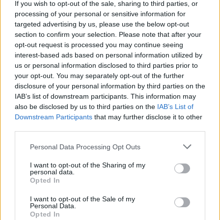
If you wish to opt-out of the sale, sharing to third parties, or
propice à l’introspection et à la clarification de vos
processing of your personal or sensitive information for
désirs profonds. Faites preuve de prudence face à
targeted advertising by us, please use the below opt-out
des impulsions, et privilégiez la réflexion avant d’agir.
section to confirm your selection. Please note that after your
La patience et la confiance en votre intuition vous
opt-out request is processed you may continue seeing
interest-based ads based on personal information utilized by
guideront vers des découvertes enrichissantes.
us or personal information disclosed to third parties prior to
your opt-out. You may separately opt-out of the further
Sagittaire
disclosure of your personal information by third parties on the
IAB’s list of downstream participants. This information may
Ce jour, votre esprit d’aventure et votre enthousiasme
also be disclosed by us to third parties on the
IAB’s List of
sont mis en valeur. Vous pourriez ressentir une forte
Downstream Participants
that may further disclose it to other
envie de découvrir, d’apprendre ou de partager avec
third parties.
les autres. C’est le moment idéal pour envisager de
Personal Data Processing Opt Outs
nouveaux projets ou pour élargir vos horizons. Faites
attention à ne pas vous disperser, et privilégiez la
I want to opt-out of the Sharing of my
personal data.
cohérence dans vos démarches. Une ouverture
Opted In
d’esprit vous permettra d’accueillir avec sérénité les
I want to opt-out of the Sale of my
surprises que la journée peut réserver.
Personal Data.
Opted In