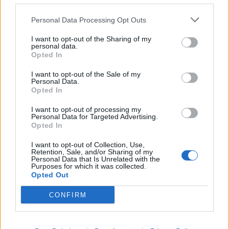
de vous recentrer sur vos objectifs à long terme, tout
en étant attentif aux signaux subtils de votre corps.
Personal Data Processing Opt Outs
Une opportunité discrète pourrait surgir pour faire
avancer un projet important.
I want to opt-out of the Sharing of my
personal data.
Opted In
Verseau
I want to opt-out of the Sale of my
Personal Data.
Votre esprit innovant est en pleine effervescence,
Opted In
vous incitant à explorer de nouvelles idées ou à
envisager des perspectives inattendues. La journée
I want to opt-out of processing my
Personal Data for Targeted Advertising.
favorise l’échange et la créativité collective, alors
Opted In
n’hésitez pas à partager vos visions avec les autres.
I want to opt-out of Collection, Use,
Faites attention à ne pas vous disperser ou à trop
Retention, Sale, and/or Sharing of my
Personal Data that Is Unrelated with the
vous laisser emporter par vos pensées. La patience et
Purposes for which it was collected.
l’écoute attentive vous aideront à tirer le meilleur
Opted Out
parti de cette période d’inspiration.
CONFIRM
Poissons