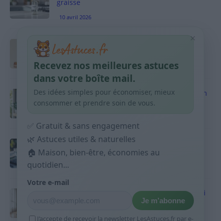
graisse
10 avril 2026
×
Taches pigmentaires : routine simple +
habitudes qui aident
Recevez nos meilleures astuces
9 avril 2026
dans votre boîte mail.
Des idées simples pour économiser, mieux
Produits ménagers : comment économiser en
courses sans acheter 10 sprays
consommer et prendre soin de vous.
9 avril 2026
✅ Gratuit & sans engagement
🌿 Astuces utiles & naturelles
Budget mensuel : méthode rapide pour
🏠 Maison, bien-être, économies au
répartir son salaire dès le jour de paie
quotidien...
9 avril 2026
Votre e-mail
Sport 10 minutes par jour est-ce utile et quoi
Je m’abonne
faire
9 avril 2026
J’accepte de recevoir la newsletter LesAstuces.fr par e-