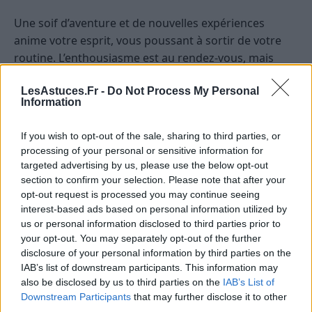
Une soif d’aventure et de nouvelles expériences
anime votre esprit, vous poussant à sortir de votre
routine. L’enthousiasme est au rendez-vous, mais
veillez à garder une certaine lucidité face aux
LesAstuces.Fr -
Do Not Process My Personal
opportunités qui se présentent. C’est le moment idéal
Information
pour élargir vos horizons, que ce soit par la lecture, la
réflexion ou les échanges. Restez à l’écoute de votre
If you wish to opt-out of the sale, sharing to third parties, or
inspiration tout en restant prudent quant aux choix à
processing of your personal or sensitive information for
venir.
targeted advertising by us, please use the below opt-out
section to confirm your selection. Please note that after your
Capricorne
opt-out request is processed you may continue seeing
interest-based ads based on personal information utilized by
La stabilité et la concentration sont renforcées
us or personal information disclosed to third parties prior to
your opt-out. You may separately opt-out of the further
aujourd’hui, vous permettant d’aborder vos
disclosure of your personal information by third parties on the
responsabilités avec sérieux et détermination.
IAB’s list of downstream participants. This information may
Cependant, il est essentiel de ne pas vous laisser
also be disclosed by us to third parties on the
IAB’s List of
envahir par le stress ou la pression. Prenez le temps
Downstream Participants
that may further disclose it to other
third parties.