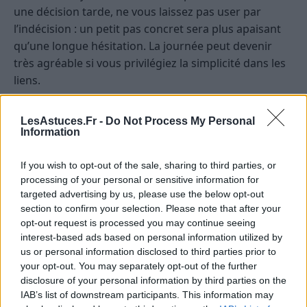
une décision tarde, ne vous laissez pas user par
l’indécision : un petit pas concret sera plus apaisant
qu’une longue hésitation. La journée peut devenir
très agréable si vous privilégiez la simplicité dans les
liens.
Scorpion
— Cette journée vous place dans une
LesAstuces.Fr -
Do Not Process My Personal
ambiance dense mais fertile, où beaucoup de choses
Information
peuvent se jouer en profondeur sans forcément être
visibles immédiatement. Vous pourriez ressentir une
If you wish to opt-out of the sale, sharing to third parties, or
intensité intérieure particulière, comme si certaines
processing of your personal or sensitive information for
targeted advertising by us, please use the below opt-out
intuitions devenaient plus nettes ou qu’un sujet
section to confirm your selection. Please note that after your
jusque-là flou prenait soudain du relief. Les
opt-out request is processed you may continue seeing
influences du jour favorisent les prises de conscience,
interest-based ads based on personal information utilized by
les démarches discrètes, les stratégies calmes et les
us or personal information disclosed to third parties prior to
échanges qui vont à l’essentiel. Une opportunité peut
your opt-out. You may separately opt-out of the further
disclosure of your personal information by third parties on the
naître d’une observation fine, d’un silence bien utilisé
IAB’s list of downstream participants. This information may
ou d’un moment où vous choisissez de ne pas