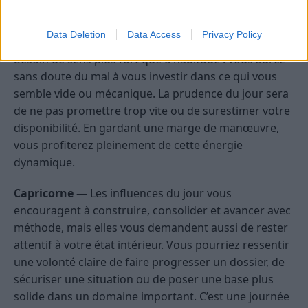
présenter à travers une invitation, une idée neuve ou
une rencontre qui élargit votre horizon.
Data Deletion
Data Access
Privacy Policy
Émotionnellement, la journée peut aussi révéler un
besoin de sens plus fort que d’habitude : vous aurez
sans doute du mal à vous investir dans ce qui vous
semble vide ou mécanique. La prudence du jour sera
de ne pas promettre trop vite ou de surestimer votre
disponibilité. En gardant une marge de manœuvre,
vous profiterez pleinement de cette énergie
dynamique.
Capricorne
— Les influences du jour vous
encouragent à construire, consolider et avancer avec
méthode, mais elles vous demandent aussi de rester
attentif à votre état intérieur. Vous pourriez ressentir
une volonté claire de faire progresser un dossier, de
sécuriser une situation ou de poser une base plus
solide dans un domaine important. C’est une journée