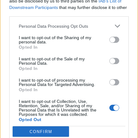
also be disclosed by us to third parties on the
IAB’s List of
répondre trop vite. Sur le plan émotionnel, il sera
Downstream Participants
that may further disclose it to other
utile de ne pas laisser une méfiance passagère
third parties.
colorer toute la journée. Tout n’exige pas d’être
Personal Data Processing Opt Outs
analysé en profondeur. Côté précautions, évitez les
conclusions définitives sur la base d’un seul détail. Le
I want to opt-out of the Sharing of my
personal data.
climat astral vous soutient davantage dans la maîtrise
Opted In
que dans la réaction immédiate.
I want to opt-out of the Sale of my
Personal Data.
Sagittaire
— Le 08 June 2026 apporte un souffle de
Opted In
mouvement et un besoin d’ouverture qui peut vous
faire beaucoup de bien. Vous pourriez ressentir
I want to opt-out of processing my
Personal Data for Targeted Advertising.
l’envie de sortir d’un cadre un peu répétitif, de
Opted In
découvrir autre chose, de changer d’angle ou
I want to opt-out of Collection, Use,
simplement de redonner de l’air à votre journée. Les
Retention, Sale, and/or Sharing of my
influences astrologiques favorisent les initiatives
Personal Data that Is Unrelated with the
Purposes for which it was collected.
spontanées, les déplacements, les apprentissages, les
Opted Out
échanges inspirants et les projets qui demandent de
CONFIRM
regarder plus loin. Une opportunité peut se