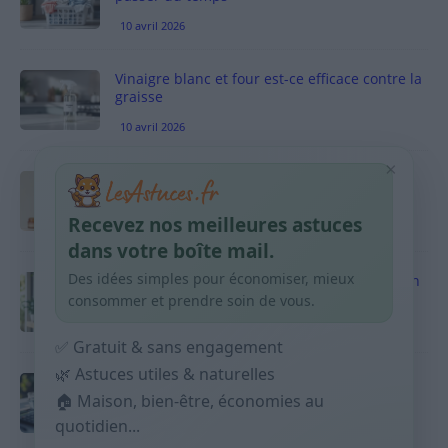
10 avril 2026
Vinaigre blanc et four est-ce efficace contre la
graisse
10 avril 2026
×
Taches pigmentaires : routine simple +
habitudes qui aident
Recevez nos meilleures astuces
9 avril 2026
dans votre boîte mail.
Des idées simples pour économiser, mieux
Produits ménagers : comment économiser en
courses sans acheter 10 sprays
consommer et prendre soin de vous.
9 avril 2026
✅ Gratuit & sans engagement
🌿 Astuces utiles & naturelles
Budget mensuel : méthode rapide pour
🏠 Maison, bien-être, économies au
répartir son salaire dès le jour de paie
quotidien...
9 avril 2026