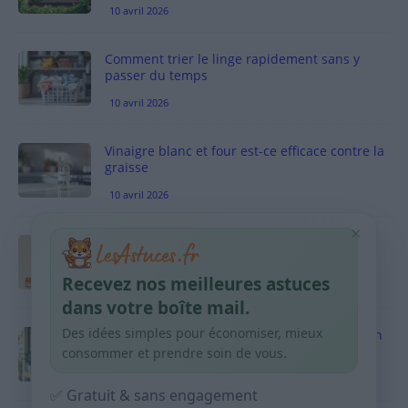
10 avril 2026
Comment trier le linge rapidement sans y
passer du temps
10 avril 2026
Vinaigre blanc et four est-ce efficace contre la
graisse
10 avril 2026
×
Taches pigmentaires : routine simple +
habitudes qui aident
Recevez nos meilleures astuces
9 avril 2026
dans votre boîte mail.
Des idées simples pour économiser, mieux
Produits ménagers : comment économiser en
courses sans acheter 10 sprays
consommer et prendre soin de vous.
9 avril 2026
✅ Gratuit & sans engagement