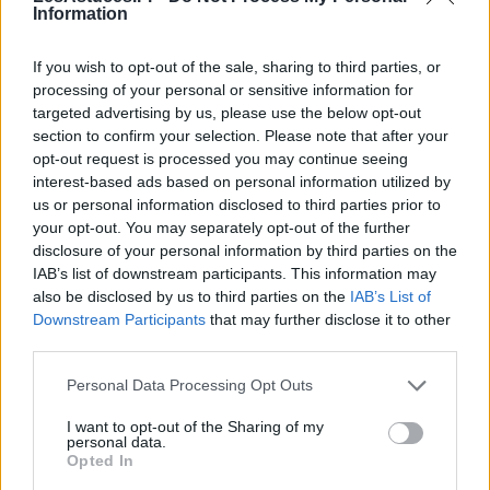
vers ce qui doit être laissé derrière ou vers de
Information
nouvelles opportunités. La patience et la douceur
seront vos alliées.
If you wish to opt-out of the sale, sharing to third parties, or
processing of your personal or sensitive information for
Sagittaire
targeted advertising by us, please use the below opt-out
section to confirm your selection. Please note that after your
Votre soif d’aventure et de découverte est renforcée,
opt-out request is processed you may continue seeing
ce qui vous donne envie d’élargir vos horizons, qu’ils
interest-based ads based on personal information utilized by
soient physiques ou intellectuels. La journée favorise
us or personal information disclosed to third parties prior to
l’ouverture d’esprit et la recherche de nouvelles
your opt-out. You may separately opt-out of the further
expériences. Faites cependant attention à ne pas
disclosure of your personal information by third parties on the
vous disperser, et privilégiez la cohérence dans vos
IAB’s list of downstream participants. This information may
also be disclosed by us to third parties on the
IAB’s List of
démarches. Un esprit positif vous accompagnera
Downstream Participants
that may further disclose it to other
dans vos échanges.
third parties.
Capricorne
Personal Data Processing Opt Outs
Les influences du jour vous encouragent à faire
I want to opt-out of the Sharing of my
preuve de discipline et de persévérance. Vous
personal data.
pourriez avoir envie de structurer vos projets ou de
Opted In
vous fixer de nouveaux objectifs. C’est aussi une