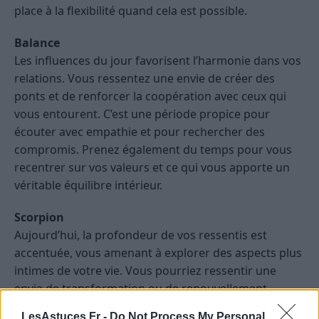
place à la flexibilité quand cela est possible.
Balance
Les influences du jour favorisent l’harmonie dans vos
relations. Vous ressentez une envie de créer des
ponts et de renforcer la coopération avec ceux qui
vous entourent. C’est une période propice pour
écouter avec empathie et pour rechercher des
compromis. Prenez également du temps pour vous
recentrer sur vos valeurs et ce qui vous apporte un
véritable équilibre intérieur.
Scorpion
Aujourd’hui, la profondeur de vos ressentis est
accentuée, vous amenant à explorer des aspects plus
intimes de votre vie. Vous pourriez ressentir une
envie de transformation ou de renouvellement.
Restez à l’écoute de votre intuition, qui vous guidera
LesAstuces.Fr -
Do Not Process My Personal