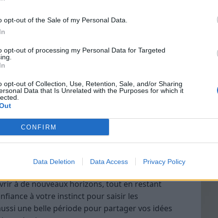
pour cultiver la paix intérieure et ouvrir votre
o opt-out of the Sale of my Personal Data.
ionnelles.
In
Vin
to opt-out of processing my Personal Data for Targeted
eff
ing.
In
nnecter à vos passions et à votre intuition
Vinai
 envie de vous recentrer sur des sujets qui vous
o opt-out of Collection, Use, Retention, Sale, and/or Sharing
grais
tif aux signaux subtils de votre environnement.
ersonal Data that Is Unrelated with the Purposes for which it
les p
lected.
cisions, en évitant de vous laisser emporter par
de p
Out
a transformation intérieure et à la clarification de
CONFIRM
Data Deletion
Data Access
Privacy Policy
 par de nouvelles idées ou expériences. Vous
vrir à de nouveaux horizons, tout en restant
onfiance à votre instinct pour saisir les
aussi une belle période pour partager vos idées