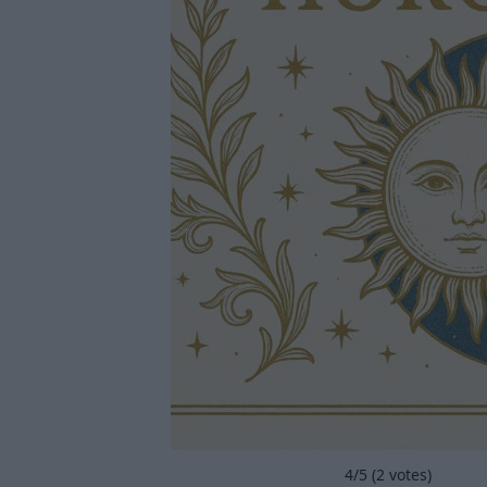
4
/5 (
2
votes)