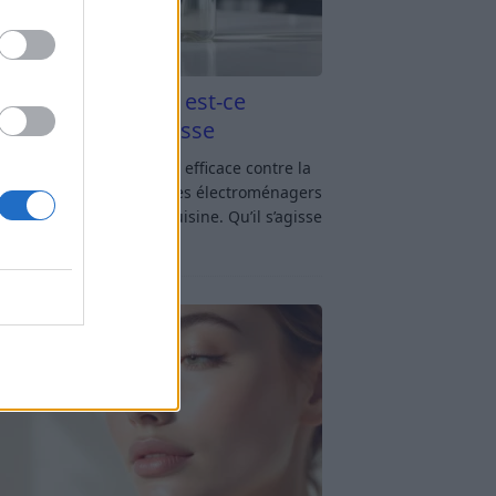
aigre blanc et four est-ce
icace contre la graisse
gre blanc et four : est-ce efficace contre la
se ? Le four fait partie des électroménagers
lus sollicités dans une cuisine. Qu’il s’agisse
réparer un gratin, de
[…]