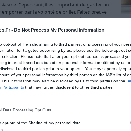
usiasme. Cependant, il est important de garder un
r emporter par la volonté de briller. Faites preuve
votre entourage, car des opportunités de
Com
aient se présenter. Laissez votre charisme naturel
san
s.Fr -
Do Not Process My Personal Information
Tri d
to opt-out of the sale, sharing to third parties, or processing of your per
beauc
formation for targeted advertising by us, please use the below opt-out s
du l
r selection. Please note that after your opt-out request is processed y
compl
 faire preuve de discernement dans vos choix. Vous
eing interest-based ads based on personal information utilized by us or
astu
ettre de l’ordre dans votre environnement ou dans
disclosed to third parties prior to your opt-out. You may separately opt-
t évitez de vous laisser envahir par la perfection.
losure of your personal information by third parties on the IAB’s list of
. This information may also be disclosed by us to third parties on the
IA
 des ajustements subtils qui amélioreront votre
Participants
that may further disclose it to other third parties.
 votre intuition.
l Data Processing Opt Outs
ont au centre de vos préoccupations. Vous pourriez
 diplomatie dans vos relations ou de rechercher la
o opt-out of the Sharing of my personal data.
p vous disperser, en privilégiant la douceur dans vos
In