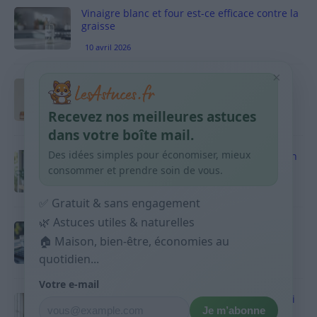
Vinaigre blanc et four est-ce efficace contre la
graisse
10 avril 2026
×
Taches pigmentaires : routine simple +
habitudes qui aident
Recevez nos meilleures astuces
9 avril 2026
dans votre boîte mail.
Des idées simples pour économiser, mieux
Produits ménagers : comment économiser en
courses sans acheter 10 sprays
consommer et prendre soin de vous.
9 avril 2026
✅ Gratuit & sans engagement
🌿 Astuces utiles & naturelles
Budget mensuel : méthode rapide pour
🏠 Maison, bien-être, économies au
répartir son salaire dès le jour de paie
quotidien...
9 avril 2026
Votre e-mail
Sport 10 minutes par jour est-ce utile et quoi
Je m’abonne
faire