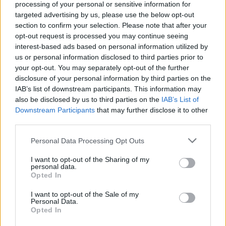
processing of your personal or sensitive information for
opportunité peut apparaître si vous acceptez de
targeted advertising by us, please use the below opt-out
tourner une page, de revoir une attente ou de
section to confirm your selection. Please note that after your
modifier une stratégie. Côté émotions, l’essentiel sera
opt-out request is processed you may continue seeing
de ne pas tout garder pour vous. Un échange sincère,
interest-based ads based on personal information utilized by
même bref, peut alléger la journée. Évitez en
us or personal information disclosed to third parties prior to
your opt-out. You may separately opt-out of the further
revanche les réactions trop tranchées face à une
disclosure of your personal information by third parties on the
contrariété passagère : tout ne mérite pas une
IAB’s list of downstream participants. This information may
réponse immédiate.
also be disclosed by us to third parties on the
IAB’s List of
Downstream Participants
that may further disclose it to other
Sagittaire
third parties.
Le ciel du jour apporte un souffle de mouvement et
Personal Data Processing Opt Outs
une envie de sortir d’un cadre devenu un peu
répétitif. Vous pourriez ressentir le besoin d’ouvrir
I want to opt-out of the Sharing of my
une porte, de changer d’air, de proposer quelque
personal data.
Opted In
chose de nouveau ou simplement de redonner de
l’élan à votre journée. Les astres soutiennent les
I want to opt-out of the Sale of my
Personal Data.
initiatives qui élargissent l’horizon, les projets qui
Opted In
demandent de la confiance et les échanges qui